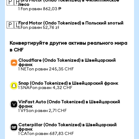
Ford Motor (Ondo Tokenized) в Филиппинское
🇵🇭
песо
1 Fon равен 862,03 ₱
Ford Motor (Ondo Tokenized) в Польский злотый
🇵🇱
1 Fon равен 52,76 zł
Конвертируйте другие активы реального мира
в CHF
Cloudflare (Ondo Tokenized) в Швейцарский
франк
1 NETon равен 245,35 CHF
Snap (Ondo Tokenized) в Швейцарский франк
1 SNAPon равен 4,32 CHF
VinFast Auto (Ondo Tokenized) в Швейцарский
франк
1 VFSon равен 2,71 CHF
Caterpillar (Ondo Tokenized) в Швейцарский
франк
1 CATon равен 687,83 CHF