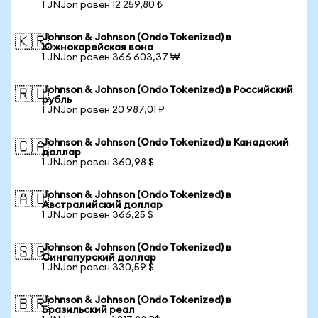
1 JNJon равен 12 259,80 ₺
Johnson & Johnson (Ondo Tokenized) в
🇰🇷
Южнокорейская вона
1 JNJon равен 366 603,37 ₩
Johnson & Johnson (Ondo Tokenized) в Российский
🇷🇺
рубль
1 JNJon равен 20 987,01 ₽
Johnson & Johnson (Ondo Tokenized) в Канадский
🇨🇦
доллар
1 JNJon равен 360,98 $
Johnson & Johnson (Ondo Tokenized) в
🇦🇺
Австралийский доллар
1 JNJon равен 366,25 $
Johnson & Johnson (Ondo Tokenized) в
🇸🇬
Сингапурский доллар
1 JNJon равен 330,59 $
Johnson & Johnson (Ondo Tokenized) в
🇧🇷
Бразильский реал