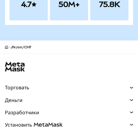
4.7
50M+
75.8K
JNJon/CHF
Нижний колонтитул сайта MetaMask
Торговать
Торговля
Деньги
Swaps
Покупайте
Разработчики
Прогнозы
НОВИНКА
Карта
Документация для разработчиков
Установить MetaMask
Перпы
НОВИНКА
mUSD
НОВИНКА
Инфопанель
Защита транзакций