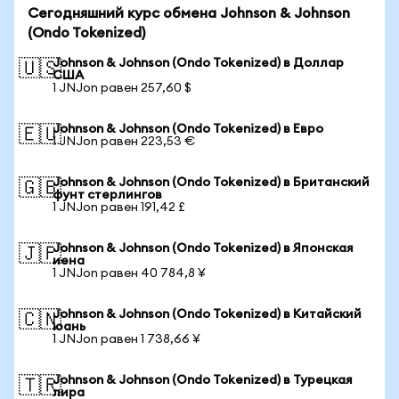
Сегодняшний курс обмена Johnson & Johnson
(Ondo Tokenized)
Johnson & Johnson (Ondo Tokenized) в Доллар
🇺🇸
США
1 JNJon равен 257,60 $
Johnson & Johnson (Ondo Tokenized) в Евро
🇪🇺
1 JNJon равен 223,53 €
Johnson & Johnson (Ondo Tokenized) в Британский
🇬🇧
фунт стерлингов
1 JNJon равен 191,42 £
Johnson & Johnson (Ondo Tokenized) в Японская
🇯🇵
иена
1 JNJon равен 40 784,8 ¥
Johnson & Johnson (Ondo Tokenized) в Китайский
🇨🇳
юань
1 JNJon равен 1 738,66 ¥
Johnson & Johnson (Ondo Tokenized) в Турецкая
🇹🇷
лира