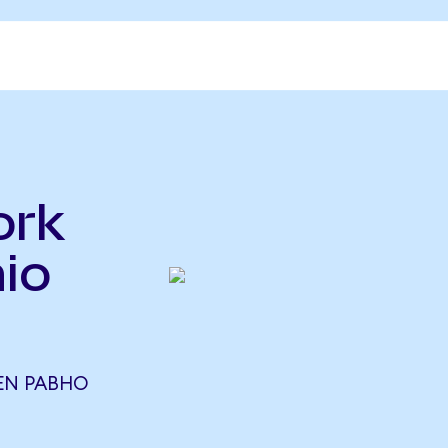
ork
io
EN РАВНО