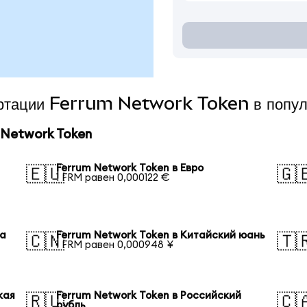
вертации Ferrum Network Token в попу
 Network Token
Ferrum Network Token в Евро
🇪🇺
🇬
1 FRM равен 0,000122 €
на
Ferrum Network Token в Китайский юань
🇨🇳
🇹
1 FRM равен 0,000948 ¥
кая
Ferrum Network Token в Российский
🇷🇺
🇨
рубль