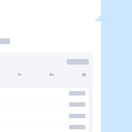
1ч
4ч
1Д