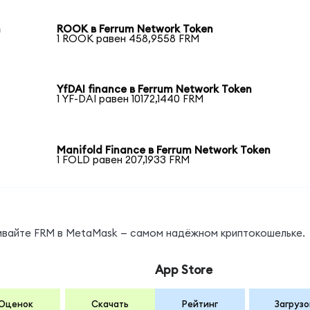
n
ROOK в Ferrum Network Token
1 ROOK равен 458,9558 FRM
YfDAI finance в Ferrum Network Token
1 YF-DAI равен 10172,1440 FRM
Manifold Finance в Ferrum Network Token
1 FOLD равен 207,1933 FRM
нивайте FRM в MetaMask — самом надёжном криптокошельке.
App Store
Оценок
Скачать
Рейтинг
Загрузо