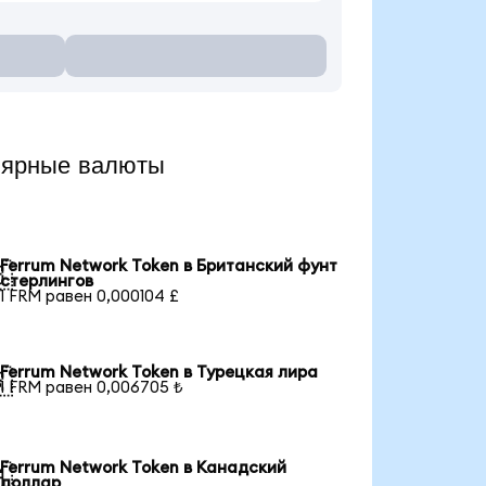
лярные валюты
Ferrum Network Token в Британский фунт

стерлингов
1 FRM равен 0,000104 £
Ferrum Network Token в Турецкая лира

1 FRM равен 0,006705 ₺
Ferrum Network Token в Канадский

доллар