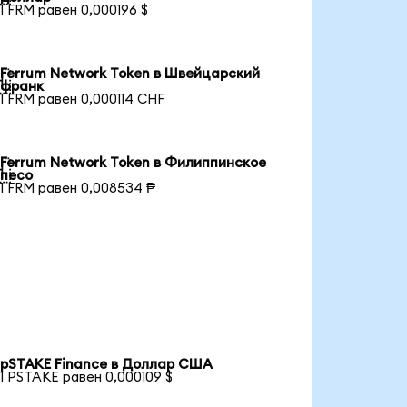
1 FRM равен 0,000196 $
Ferrum Network Token в Швейцарский

франк
1 FRM равен 0,000114 CHF
Ferrum Network Token в Филиппинское

песо
1 FRM равен 0,008534 ₱
pSTAKE Finance в Доллар США
1 PSTAKE равен 0,000109 $