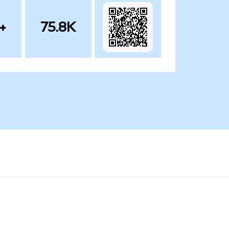
+
75.8K