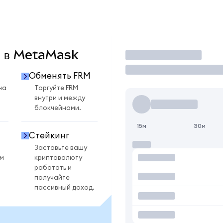
M в MetaMask
Торговать
Обменять FRM
на
Торгуйте FRM
внутри и между
блокчейнами.
15м
30м
Стейкинг
Заставьте вашу
ом
криптовалюту
работать и
получайте
пассивный доход.