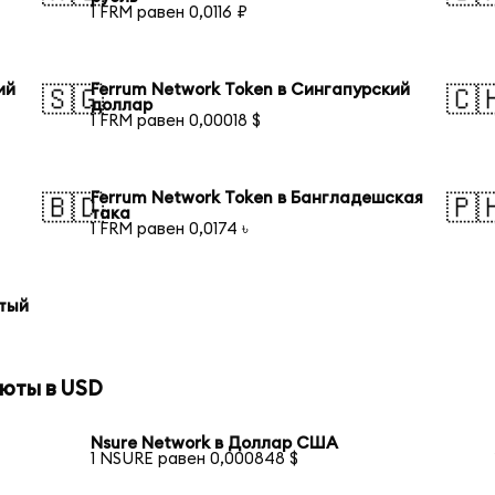
1 FRM равен 0,0116 ₽
ий
Ferrum Network Token в Сингапурский
🇸🇬
🇨
доллар
1 FRM равен 0,00018 $
Ferrum Network Token в Бангладешская
🇧🇩
🇵
така
1 FRM равен 0,0174 ৳
отый
юты в USD
Nsure Network в Доллар США
1 NSURE равен 0,000848 $