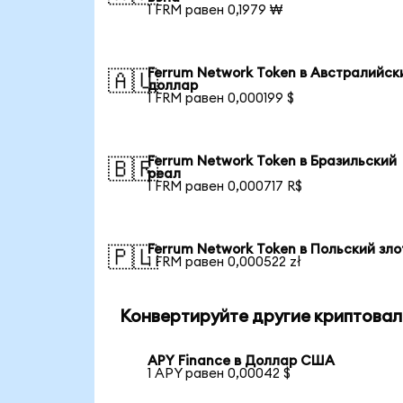
1 FRM равен 0,1979 ₩
Ferrum Network Token в Австралийск
🇦🇺
доллар
1 FRM равен 0,000199 $
Ferrum Network Token в Бразильский
🇧🇷
реал
1 FRM равен 0,000717 R$
Ferrum Network Token в Польский зл
🇵🇱
1 FRM равен 0,000522 zł
Конвертируйте другие криптовал
APY Finance в Доллар США
1 APY равен 0,00042 $