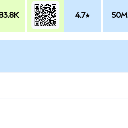
83.8K
4.7
50M