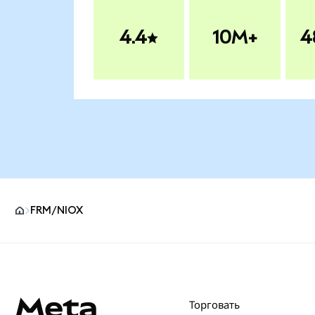
4.4
10M+
4
FRM/NIOX
Нижний колонтитул сайта MetaMask
Торговать