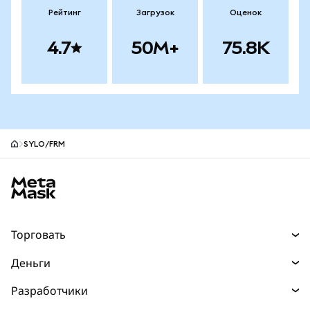
Рейтинг
Загрузок
Оценок
4.7
50M+
75.8K
SYLO/FRM
Нижний колонтитул сайта MetaMask
Торговать
Торговля
Деньги
Swaps
Покупайте
Разработчики
Прогнозы
НОВИНКА
Карта
Документация для разработчиков