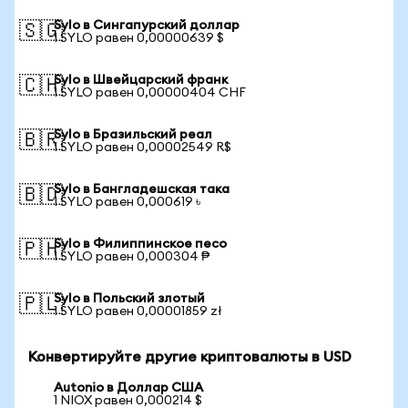
Sylo в Сингапурский доллар
🇸🇬
1 SYLO равен 0,00000639 $
Sylo в Швейцарский франк
🇨🇭
1 SYLO равен 0,00000404 CHF
Sylo в Бразильский реал
🇧🇷
1 SYLO равен 0,00002549 R$
Sylo в Бангладешская така
🇧🇩
1 SYLO равен 0,000619 ৳
Sylo в Филиппинское песо
🇵🇭
1 SYLO равен 0,000304 ₱
Sylo в Польский злотый
🇵🇱
1 SYLO равен 0,00001859 zł
Конвертируйте другие криптовалюты в USD
Autonio в Доллар США
1 NIOX равен 0,000214 $