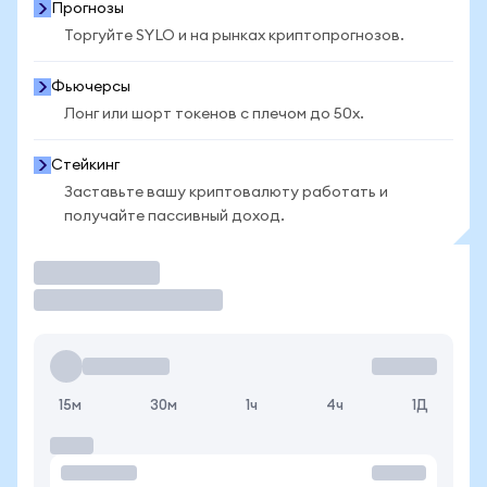
Прогнозы
Торгуйте SYLO и на рынках криптопрогнозов.
Фьючерсы
Лонг или шорт токенов с плечом до 50x.
Стейкинг
Заставьте вашу криптовалюту работать и
получайте пассивный доход.
Торговать
15м
30м
1ч
4ч
1Д