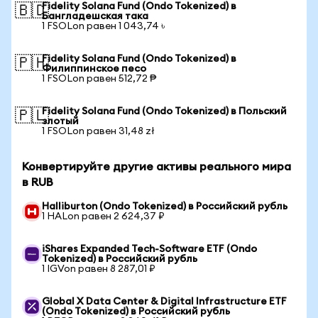
Fidelity Solana Fund (Ondo Tokenized) в
🇧🇩
Бангладешская така
1 FSOLon равен 1 043,74 ৳
Fidelity Solana Fund (Ondo Tokenized) в
🇵🇭
Филиппинское песо
1 FSOLon равен 512,72 ₱
Fidelity Solana Fund (Ondo Tokenized) в Польский
🇵🇱
злотый
1 FSOLon равен 31,48 zł
Конвертируйте другие активы реального мира
в RUB
Halliburton (Ondo Tokenized) в Российский рубль
1 HALon равен 2 624,37 ₽
iShares Expanded Tech-Software ETF (Ondo
Tokenized) в Российский рубль
1 IGVon равен 8 287,01 ₽
Global X Data Center & Digital Infrastructure ETF
(Ondo Tokenized) в Российский рубль