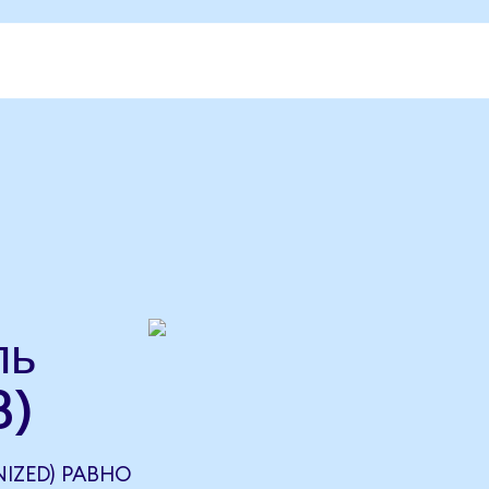
ль
B)
IZED) РАВНО