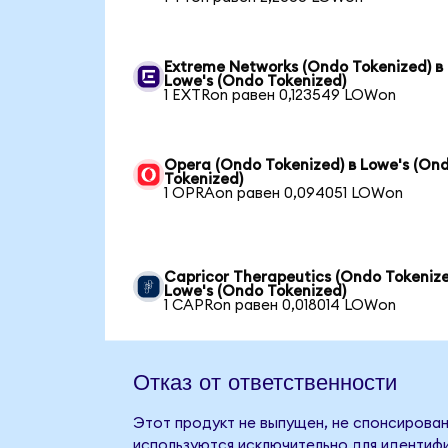
Extreme Networks (Ondo Tokenized) в
Lowe's (Ondo Tokenized)
1 EXTRon равен 0,123549 LOWon
Opera (Ondo Tokenized) в Lowe's (On
Tokenized)
1 OPRAon равен 0,094051 LOWon
Capricor Therapeutics (Ondo Tokenize
Lowe's (Ondo Tokenized)
1 CAPRon равен 0,018014 LOWon
Отказ от ответственности
Этот продукт не выпущен, не спонсирован
используются исключительно для идентифи