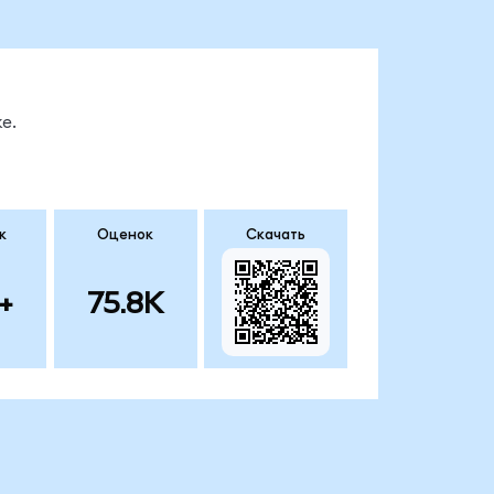
е.
к
Оценок
Скачать
+
75.8K