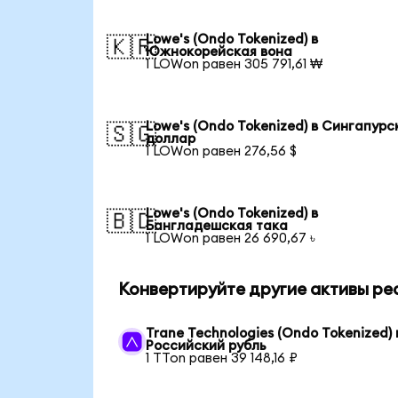
Lowe's (Ondo Tokenized) в
🇰🇷
Южнокорейская вона
1 LOWon равен 305 791,61 ₩
Lowe's (Ondo Tokenized) в Сингапурс
🇸🇬
доллар
1 LOWon равен 276,56 $
Lowe's (Ondo Tokenized) в
🇧🇩
Бангладешская така
1 LOWon равен 26 690,67 ৳
Конвертируйте другие активы ре
Trane Technologies (Ondo Tokenized) 
Российский рубль
1 TTon равен 39 148,16 ₽