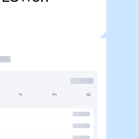
1ч
4ч
1Д