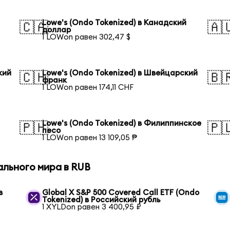
Lowe's (Ondo Tokenized) в Канадский
🇨🇦
🇦
доллар
1 LOWon равен 302,47 $
кий
Lowe's (Ondo Tokenized) в Швейцарский
🇨🇭
🇧
франк
1 LOWon равен 174,11 CHF
Lowe's (Ondo Tokenized) в Филиппинское
🇵🇭
🇵
песо
1 LOWon равен 13 109,05 ₱
ального мира в RUB
в
Global X S&P 500 Covered Call ETF (Ondo
Tokenized) в Российский рубль
1 XYLDon равен 3 400,95 ₽