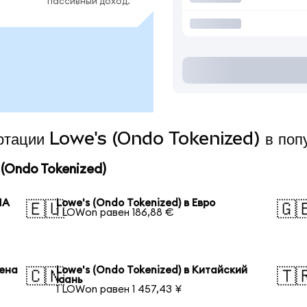
пассивный доход.
ертации Lowe's (Ondo Tokenized) в поп
(Ondo Tokenized)
ША
Lowe's (Ondo Tokenized) в Евро
🇪🇺
🇬
1 LOWon равен 186,88 €
иена
Lowe's (Ondo Tokenized) в Китайский
🇨🇳
🇹
юань
1 LOWon равен 1 457,43 ¥