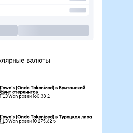
улярные валюты
Lowe's (Ondo Tokenized) в Британский

фунт стерлингов
1 LOWon равен 160,33 £
Lowe's (Ondo Tokenized) в Турецкая лира

1 LOWon равен 10 275,62 ₺