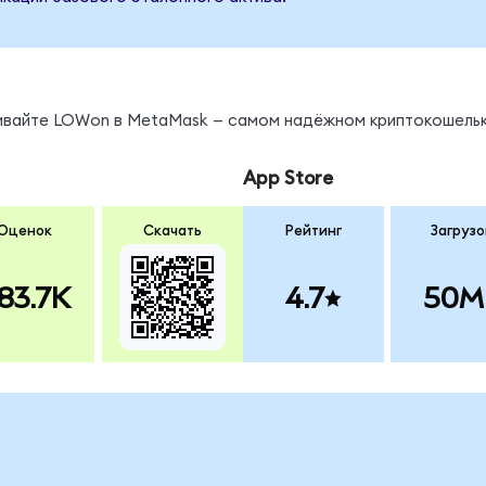
нивайте LOWon в MetaMask — самом надёжном криптокошельк
App Store
Оценок
Скачать
Рейтинг
Загрузо
83.7K
4.7
50M