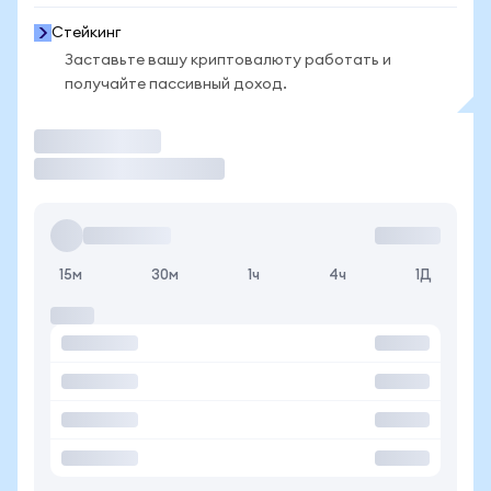
Стейкинг
Заставьте вашу криптовалюту работать и
получайте пассивный доход.
Торговать
15м
30м
1ч
4ч
1Д