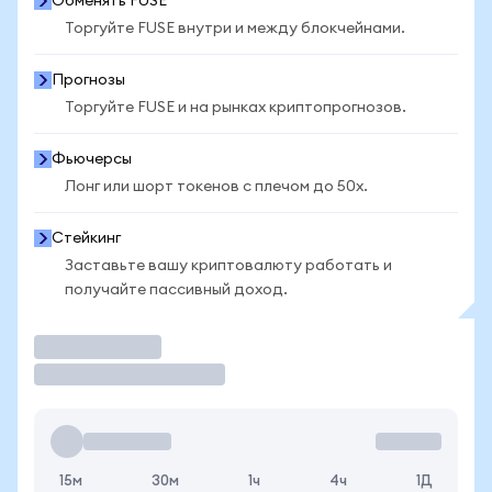
Обменять FUSE
Торгуйте FUSE внутри и между блокчейнами.
Прогнозы
Торгуйте FUSE и на рынках криптопрогнозов.
Фьючерсы
Лонг или шорт токенов с плечом до 50x.
Стейкинг
Заставьте вашу криптовалюту работать и
получайте пассивный доход.
Торговать
15м
30м
1ч
4ч
1Д