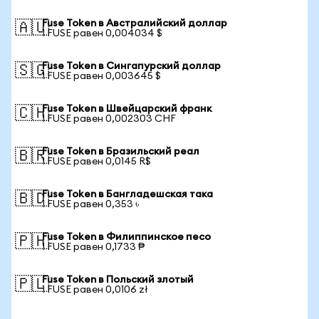
Fuse Token в Австралийский доллар
🇦🇺
1 FUSE равен 0,004034 $
Fuse Token в Сингапурский доллар
🇸🇬
1 FUSE равен 0,003645 $
Fuse Token в Швейцарский франк
🇨🇭
1 FUSE равен 0,002303 CHF
Fuse Token в Бразильский реал
🇧🇷
1 FUSE равен 0,0145 R$
Fuse Token в Бангладешская така
🇧🇩
1 FUSE равен 0,353 ৳
Fuse Token в Филиппинское песо
🇵🇭
1 FUSE равен 0,1733 ₱
Fuse Token в Польский злотый
🇵🇱
1 FUSE равен 0,0106 zł