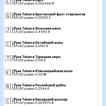
Fuse Token в Евро
🇪🇺
1 FUSE равен 0,002466 €
Fuse Token в Британский фунт стерлингов
🇬🇧
1 FUSE равен 0,002112 £
Fuse Token в Японская иена
🇯🇵
1 FUSE равен 0,4493 ¥
Fuse Token в Китайский юань
🇨🇳
1 FUSE равен 0,0192 ¥
Fuse Token в Турецкая лира
🇹🇷
1 FUSE равен 0,136 ₺
Fuse Token в Южнокорейская вона
🇰🇷
1 FUSE равен 4,02 ₩
Fuse Token в Российский рубль
🇷🇺
1 FUSE равен 0,2346 ₽
Fuse Token в Канадский доллар
🇨🇦
1 FUSE равен 0,003974 $