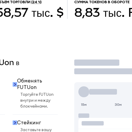
БЪЕМ ТОРГОВЛИ
(24 Ч)
СУММА ТОКЕНОВ В ОБОРОТЕ
58,57 тыс. $
8,83 тыс.
TUon в
Торговать
Обменять
FUTUon
Торгуйте FUTUon
внутри и между
15м
30м
блокчейнами.
Стейкинг
Заставьте вашу