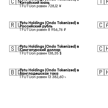
🇨🇳
🇹
Китайский юань
1 FUTUon равен 728,12 ¥
Futu Holdings (Ondo Tokenized) в
🇷🇺
🇨
Российский рубль
1 FUTUon равен 8 956,76 ₽
Futu Holdings (Ondo Tokenized) в
🇸🇬
🇨
Сингапурский доллар
1 FUTUon равен 138,35 $
Futu Holdings (Ondo Tokenized) в
🇧🇩
🇵
Бангладешская така
1 FUTUon равен 13 382,60 ৳