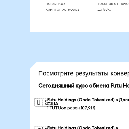
на рынках
токенов с плеч
криптопрогнозов.
до 50x.
Посмотрите результаты кон
Сегодняшний курс обмена Futu Hol
Futu Holdings (Ondo Tokenized) в Дол
🇺🇸
США
1 FUTUon равен 107,91 $
Futu Holdings (Ondo Tokenized) в