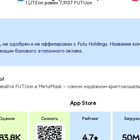
1 LITEon равен 7,9137 FUTUon
 не одобрен и не аффилирован с Futu Holdings. Название ко
кации базового эталонного актива.
ы
нивайте FUTUon в MetaMask — самом надёжном криптокошель
App Store
Оценок
Скачать
Рейтинг
Загрузо
83.8K
4.7
50M