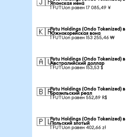
🇯🇵
Японская иена
1 FUTUon равен 17 085,49 ¥
Futu Holdings (Ondo Tokenized) в
🇰🇷
Южнокорейская вона
1 FUTUon равен 153 255,46 ₩
Futu Holdings (Ondo Tokenized) в
🇦🇺
Австралийский доллар
1 FUTUon равен 153,53 $
Futu Holdings (Ondo Tokenized) в
🇧🇷
Бразильский реал
1 FUTUon равен 552,89 R$
Futu Holdings (Ondo Tokenized) в
🇵🇱
Польский злотый
1 FUTUon равен 402,66 zł