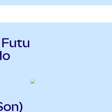
 Futu
do
Son)