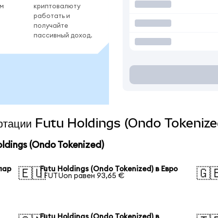
ом
криптовалюту
работать и
получайте
пассивный доход.
вертации Futu Holdings (Ondo Tokenize
dings (Ondo Tokenized)
лар
Futu Holdings (Ondo Tokenized) в Евро
🇪🇺
🇬
1 FUTUon равен 93,65 €
Futu Holdings (Ondo Tokenized) в