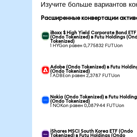
Изучите больше вариантов ко
Расширенные конвертации актив
iBoxx $ High Yield Corporate Bond ETF
(Ondo Tokenized) в Futu Holdings (On
Tokenized)
1 HYGon равен 0,775832 FUTUon
Adobe (Ondo Tokenized) в Futu Holdin
(Ondo Tokenized)
1 ADBEon равен 2,3787 FUTUon
Nokia (Ondo Tokenized) в Futu Holding
(Ondo Tokenized)
1 NOKon равен 0,087944 FUTUon
iShares MSCI South Korea ETF (Ondo
Tokenized) в Futu Holdings (Ondo