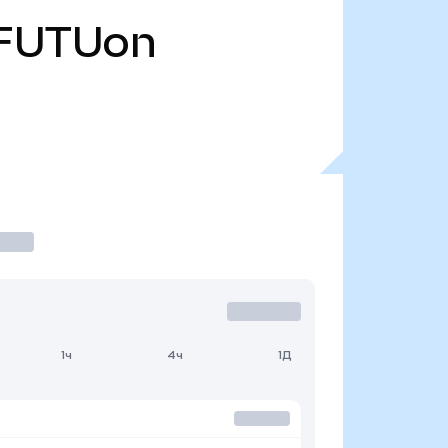
FUTUon
1ч
4ч
1Д