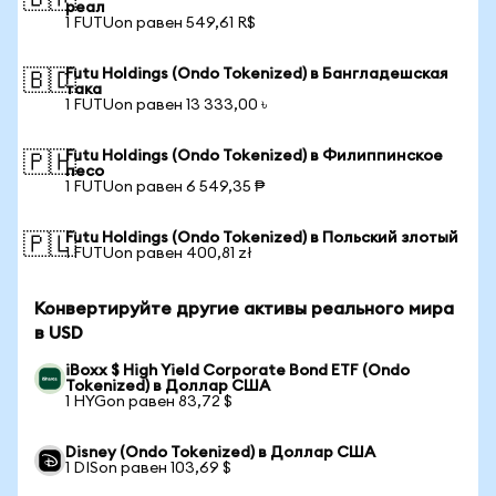
🇧🇷
реал
1 FUTUon равен 549,61 R$
Futu Holdings (Ondo Tokenized) в Бангладешская
🇧🇩
така
1 FUTUon равен 13 333,00 ৳
Futu Holdings (Ondo Tokenized) в Филиппинское
🇵🇭
песо
1 FUTUon равен 6 549,35 ₱
Futu Holdings (Ondo Tokenized) в Польский злотый
🇵🇱
1 FUTUon равен 400,81 zł
Конвертируйте другие активы реального мира
в USD
iBoxx $ High Yield Corporate Bond ETF (Ondo
Tokenized) в Доллар США
1 HYGon равен 83,72 $
Disney (Ondo Tokenized) в Доллар США
1 DISon равен 103,69 $