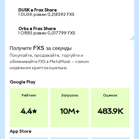
DUSK в Frax Share
1 DUSK равен 0,218392 FXS
Orbs в Frax Share
1 ORBS равен 0,017799 FXS
Получите FXS за секунды
Покупайте, продавайте, торгуйте и
обменивайте FXS в MetaMask — самом
надёжном криптокошельке.
Google Play
Рейтинг
Загрузок
Оценок
4.4
10M+
483.9K
App Store