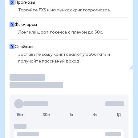
Прогнозы
Торгуйте FXS и на рынках криптопрогнозов.
Фьючерсы
Лонг или шорт токенов с плечом до 50x.
Стейкинг
Заставьте вашу криптовалюту работать и
получайте пассивный доход.
Торговать
15м
30м
1ч
4ч
1Д