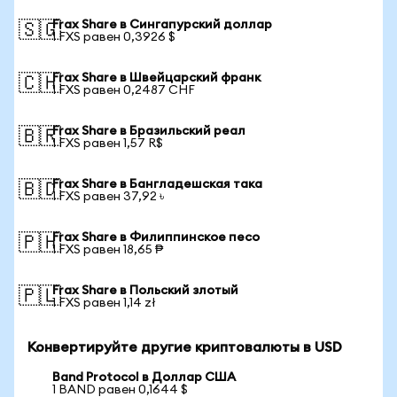
Frax Share в Сингапурский доллар
🇸🇬
1 FXS равен 0,3926 $
Frax Share в Швейцарский франк
🇨🇭
1 FXS равен 0,2487 CHF
Frax Share в Бразильский реал
🇧🇷
1 FXS равен 1,57 R$
Frax Share в Бангладешская така
🇧🇩
1 FXS равен 37,92 ৳
Frax Share в Филиппинское песо
🇵🇭
1 FXS равен 18,65 ₱
Frax Share в Польский злотый
🇵🇱
1 FXS равен 1,14 zł
Конвертируйте другие криптовалюты в USD
Band Protocol в Доллар США
1 BAND равен 0,1644 $