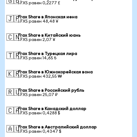
🇬🇧
1 FXS равен 0,2277 £
Frax Share в Японская иена
🇯🇵
1 FXS равен 48,48 ¥
Frax Share в Китайский юань
🇨🇳
1 FXS равен 2,07 ¥
Frax Share в Турецкая лира
🇹🇷
1 FXS равен 14,65 ₺
Frax Share в Южнокорейская вона
🇰🇷
1 FXS равен 432,55 ₩
Frax Share в Российский рубль
🇷🇺
1 FXS равен 25,07 ₽
Frax Share в Канадский доллар
🇨🇦
1 FXS равен 0,4288 $
Frax Share в Австралийский доллар
🇦🇺
1 FXS равен 0,4347 $