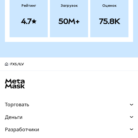
Рейтинг
Загрузок
Оценок
4.7
50M+
75.8K
FXS/ILV
Нижний колонтитул сайта MetaMask
Торговать
Торговля
Деньги
Swaps
Покупайте
Разработчики
Прогнозы
НОВИНКА
Карта
Документация для разработчиков