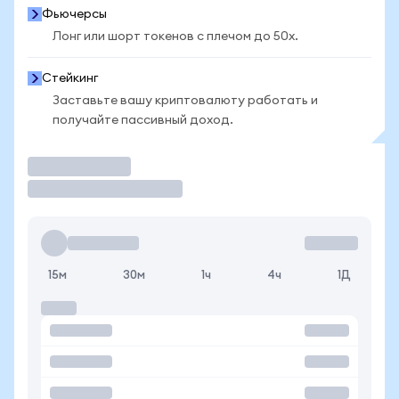
Фьючерсы
Лонг или шорт токенов с плечом до 50x.
Стейкинг
Заставьте вашу криптовалюту работать и
получайте пассивный доход.
Торговать
15м
30м
1ч
4ч
1Д