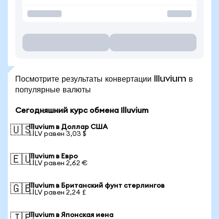
Посмотрите результаты конвертации Illuvium в
популярные валюты
Сегодняшний курс обмена Illuvium
Illuvium в Доллар США
🇺🇸
1 ILV равен 3,03 $
Illuvium в Евро
🇪🇺
1 ILV равен 2,62 €
Illuvium в Британский фунт стерлингов
🇬🇧
1 ILV равен 2,24 £
Illuvium в Японская иена
🇯🇵