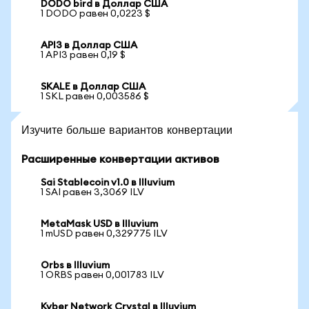
DODO bird в Доллар США
1 DODO равен 0,0223 $
API3 в Доллар США
1 API3 равен 0,19 $
SKALE в Доллар США
1 SKL равен 0,003586 $
Изучите больше вариантов конвертации
Расширенные конвертации активов
Sai Stablecoin v1.0 в Illuvium
1 SAI равен 3,3069 ILV
MetaMask USD в Illuvium
1 mUSD равен 0,329775 ILV
Orbs в Illuvium
1 ORBS равен 0,001783 ILV
Kyber Network Crystal в Illuvium