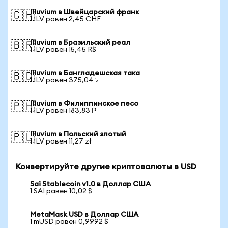
Illuvium в Швейцарский франк
🇨🇭
1 ILV равен 2,45 CHF
Illuvium в Бразильский реал
🇧🇷
1 ILV равен 15,45 R$
Illuvium в Бангладешская така
🇧🇩
1 ILV равен 375,04 ৳
Illuvium в Филиппинское песо
🇵🇭
1 ILV равен 183,83 ₱
Illuvium в Польский злотый
🇵🇱
1 ILV равен 11,27 zł
Конвертируйте другие криптовалюты в USD
Sai Stablecoin v1.0 в Доллар США
1 SAI равен 10,02 $
MetaMask USD в Доллар США
1 mUSD равен 0,9992 $