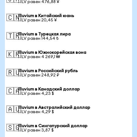
1 ILV равен 476,88 ¥
Illuvium в Китайский юань
🇨🇳
1 ILV равен 20,45 ¥
Illuvium в Турецкая лира
🇹🇷
1 ILV равен 144,54 ₺
Illuvium в Южнокорейская вона
🇰🇷
1 ILV равен 4 269,1 ₩
Illuvium в Российский рубль
🇷🇺
1 ILV равен 248,92 ₽
Illuvium в Канадский доллар
🇨🇦
1 ILV равен 4,23 $
Illuvium в Австралийский доллар
🇦🇺
1 ILV равен 4,29 $
Illuvium в Сингапурский доллар
🇸🇬
1 ILV равен 3,87 $