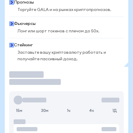
Прогнозы
Торгуйте GALA и на рынках криптопрогнозов.
Фьючерсы
Лонг или шорт токенов с плечом до 50x.
Стейкинг
Заставьте вашу криптовалюту работать и
получайте пассивный доход.
Торговать
15м
30м
1ч
4ч
1Д