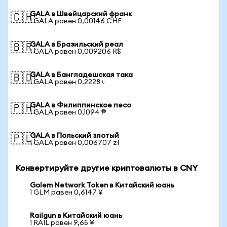
GALA в Швейцарский франк
🇨🇭
1 GALA равен 0,00146 CHF
GALA в Бразильский реал
🇧🇷
1 GALA равен 0,009206 R$
GALA в Бангладешская така
🇧🇩
1 GALA равен 0,2228 ৳
GALA в Филиппинское песо
🇵🇭
1 GALA равен 0,1094 ₱
GALA в Польский злотый
🇵🇱
1 GALA равен 0,006707 zł
Конвертируйте другие криптовалюты в CNY
Golem Network Token в Китайский юань
1 GLM равен 0,6147 ¥
Railgun в Китайский юань
1 RAIL равен 9,65 ¥