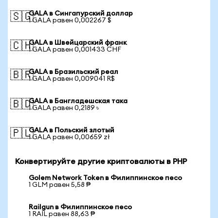
GALA в Сингапурский доллар
🇸🇬
1 GALA равен 0,002267 $
GALA в Швейцарский франк
🇨🇭
1 GALA равен 0,001433 CHF
GALA в Бразильский реал
🇧🇷
1 GALA равен 0,009041 R$
GALA в Бангладешская така
🇧🇩
1 GALA равен 0,2189 ৳
GALA в Польский злотый
🇵🇱
1 GALA равен 0,00659 zł
Конвертируйте другие криптовалюты в PHP
Golem Network Token в Филиппинское песо
1 GLM равен 5,58 ₱
Railgun в Филиппинское песо
1 RAIL равен 88,63 ₱