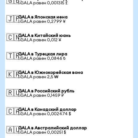
🇬🇧
1 GALA равен 0,001315 £
GALA в Японская иена
🇯🇵
1 GALA равен 0,2799 ¥
GALA в Китайский юань
🇨🇳
1 GALA равен 0,012 ¥
GALA в Турецкая лира
🇹🇷
1 GALA равен 0,0846 ₺
GALA в Южнокорейская вона
🇰🇷
1 GALA равен 2,5 ₩
GALA в Российский рубль
🇷🇺
1 GALA равен 0,1459 ₽
GALA в Канадский доллар
🇨🇦
1 GALA равен 0,002474 $
GALA в Австралийский доллар
🇦🇺
1 GALA равен 0,00251 $