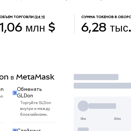
ОБЪЕМ ТОРГОВЛИ
(24 Ч)
СУММА ТОКЕНОВ В ОБОР
1,06 млн $
6,28 тыс
LDon в MetaMask
Торговать
on
Обменять
GLDon
on
Торгуйте GLDon
внутри и между
блокчейнами.
15м
30м
Стейкинг