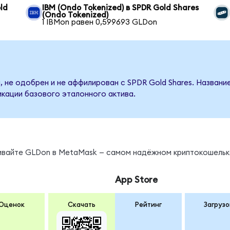
ld
IBM (Ondo Tokenized) в SPDR Gold Shares
(Ondo Tokenized)
1 IBMon равен 0,599693 GLDon
, не одобрен и не аффилирован с SPDR Gold Shares. Названи
кации базового эталонного актива.
нивайте GLDon в MetaMask — самом надёжном криптокошельк
App Store
Оценок
Скачать
Рейтинг
Загрузо