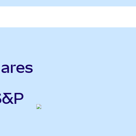
ares
S&P