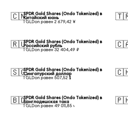
SPDR Gold Shares (Ondo Tokenized) в
🇨🇳
🇹
Китайский юань
1 GLDon равен 2 679,42 ¥
SPDR Gold Shares (Ondo Tokenized) в
🇷🇺
🇨
Российский рубль
1 GLDon равен 32 404,49 ₽
SPDR Gold Shares (Ondo Tokenized) в
🇸🇬
🇨
Сингапурский доллар
1 GLDon равен 507,52 $
SPDR Gold Shares (Ondo Tokenized) в
🇧🇩
🇵
Бангладешская така
1 GLDon равен 49 011,85 ৳