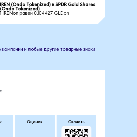
IREN (Ondo Tokenized) в SPDR Gold Shares
(Ondo Tokenized)
1 IRENon равен 0,104427 GLDon
е компании и любые другие товарные знаки
е.
к
Оценок
Скачать