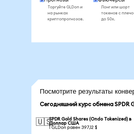
Торгуйте GLDon и
Лонг или шорт
на рынках
токенов с плеч
криптопрогнозов.
до 50x.
Посмотрите результаты кон
Сегодняшний курс обмена SPDR Go
SPDR Gold Shares (Ondo Tokenized) в
🇺🇸
Доллар США
1 GLDon равен 397,12 $