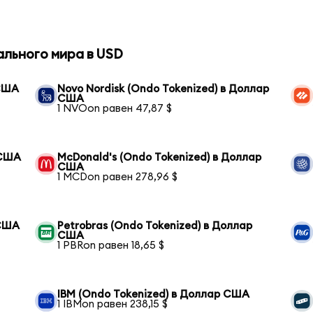
ального мира в USD
 США
Novo Nordisk (Ondo Tokenized) в Доллар
США
1 NVOon равен 47,87 $
 США
McDonald's (Ondo Tokenized) в Доллар
США
1 MCDon равен 278,96 $
 США
Petrobras (Ondo Tokenized) в Доллар
США
1 PBRon равен 18,65 $
IBM (Ondo Tokenized) в Доллар США
1 IBMon равен 238,15 $