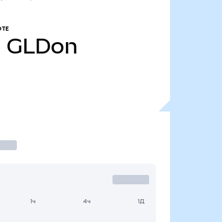
ОТЕ
.
GLDon
1ч
4ч
1Д