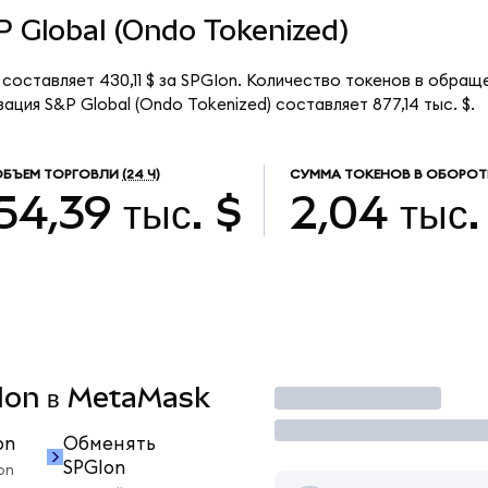
&P Global (Ondo Tokenized)
 составляет 430,11 $ за SPGIon. Количество токенов в обраще
ция S&P Global (Ondo Tokenized) составляет 877,14 тыс. $.
ОБЪЕМ ТОРГОВЛИ
(24 Ч)
СУММА ТОКЕНОВ В ОБОРОТ
54,39 тыс. $
2,04 тыс.
GIon в MetaMask
Торговать
on
Обменять
SPGIon
on