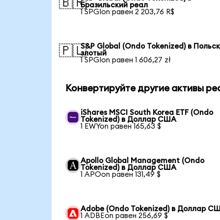
🇧🇷
Бразильский реал
1 SPGIon равен 2 203,76 R$
S&P Global (Ondo Tokenized) в Польс
🇵🇱
злотый
1 SPGIon равен 1 606,27 zł
Конвертируйте другие активы ре
iShares MSCI South Korea ETF (Ondo
Tokenized) в Доллар США
1 EWYon равен 165,63 $
Apollo Global Management (Ondo
Tokenized) в Доллар США
1 APOon равен 131,49 $
Adobe (Ondo Tokenized) в Доллар С
1 ADBEon равен 256,69 $