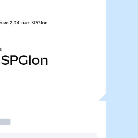
нии 2,04 тыс. SPGIon
Е
SPGIon