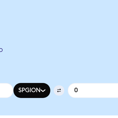
O
SPGION