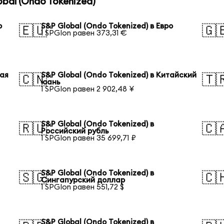
bal (Ondo Tokenized)
р
S&P Global (Ondo Tokenized) в Евро
🇪🇺
🇬
1 SPGIon равен 373,31 €
кая
S&P Global (Ondo Tokenized) в Китайский
🇨🇳
🇹
юань
1 SPGIon равен 2 902,48 ¥
S&P Global (Ondo Tokenized) в
🇷🇺
🇨
Российский рубль
1 SPGIon равен 35 699,71 ₽
S&P Global (Ondo Tokenized) в
🇸🇬
🇨
Сингапурский доллар
1 SPGIon равен 551,72 $
S&P Global (Ondo Tokenized) в