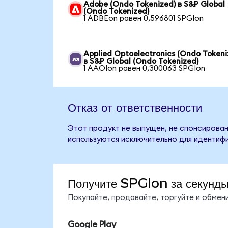
Adobe (Ondo Tokenized) в S&P Global
(Ondo Tokenized)
1 ADBEon равен 0,596801 SPGIon
Applied Optoelectronics (Ondo Tokeni
в S&P Global (Ondo Tokenized)
1 AAOIon равен 0,300063 SPGIon
Отказ от ответственности
Этот продукт не выпущен, не спонсирован
используются исключительно для идентифи
Получите SPGIon за секунд
Покупайте, продавайте, торгуйте и обме
Google Play