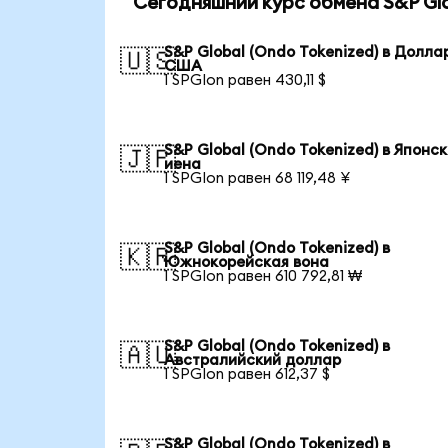
Сегодняшний курс обмена S&P Glo
S&P Global (Ondo Tokenized) в Долла
🇺🇸
США
1 SPGIon равен 430,11 $
S&P Global (Ondo Tokenized) в Японс
🇯🇵
иена
1 SPGIon равен 68 119,48 ¥
S&P Global (Ondo Tokenized) в
🇰🇷
Южнокорейская вона
1 SPGIon равен 610 792,81 ₩
S&P Global (Ondo Tokenized) в
🇦🇺
Австралийский доллар
1 SPGIon равен 612,37 $
S&P Global (Ondo Tokenized) в