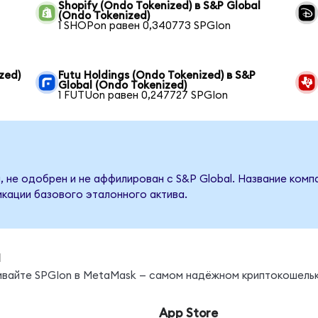
Shopify (Ondo Tokenized) в S&P Global
(Ondo Tokenized)
1 SHOPon равен 0,340773 SPGIon
zed)
Futu Holdings (Ondo Tokenized) в S&P
Global (Ondo Tokenized)
1 FUTUon равен 0,247727 SPGIon
, не одобрен и не аффилирован с S&P Global. Название комп
кации базового эталонного актива.
ы
нивайте SPGIon в MetaMask — самом надёжном криптокошельк
App Store