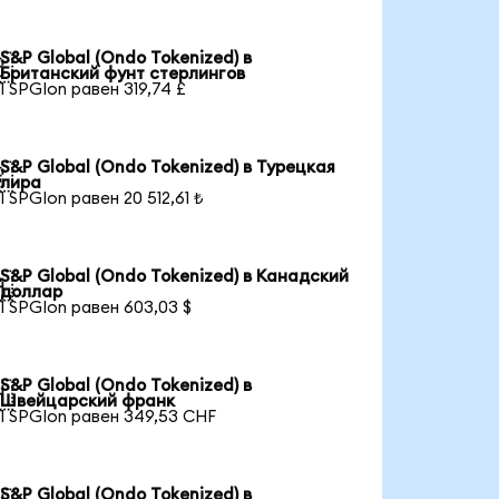
S&P Global (Ondo Tokenized) в

Британский фунт стерлингов
1 SPGIon равен 319,74 £
S&P Global (Ondo Tokenized) в Турецкая

лира
1 SPGIon равен 20 512,61 ₺
S&P Global (Ondo Tokenized) в Канадский

доллар
1 SPGIon равен 603,03 $
S&P Global (Ondo Tokenized) в

Швейцарский франк
1 SPGIon равен 349,53 CHF
S&P Global (Ondo Tokenized) в