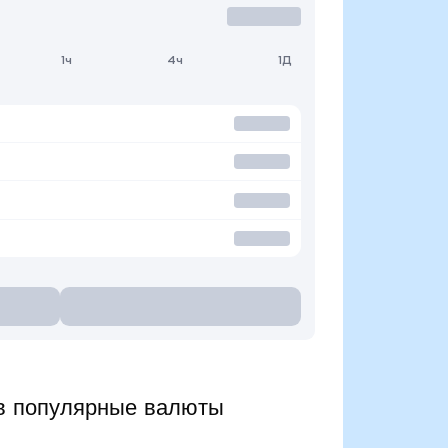
1ч
4ч
1Д
в популярные валюты