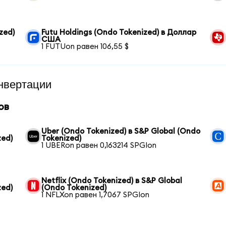
zed)
Futu Holdings (Ondo Tokenized) в Доллар
США
1 FUTUon равен 106,55 $
нвертации
ов
Uber (Ondo Tokenized) в S&P Global (Ondo
zed)
Tokenized)
1 UBERon равен 0,163214 SPGIon
Netflix (Ondo Tokenized) в S&P Global
zed)
(Ondo Tokenized)
1 NFLXon равен 1,7067 SPGIon