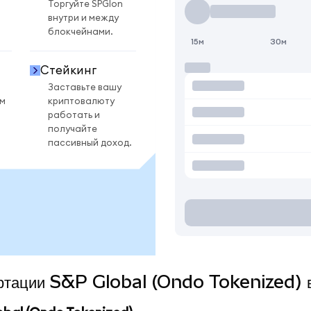
Торгуйте SPGIon
внутри и между
блокчейнами.
15м
30м
Стейкинг
Заставьте вашу
ом
криптовалюту
работать и
получайте
пассивный доход.
вертации S&P Global (Ondo Tokenized) 