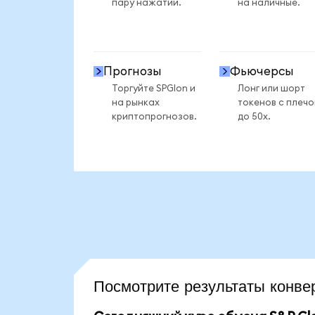
пару нажатий.
на наличные.
Прогнозы
Фьючерсы
Торгуйте SPGIon и
Лонг или шорт
на рынках
токенов с плеч
криптопрогнозов.
до 50x.
Посмотрите результаты кон