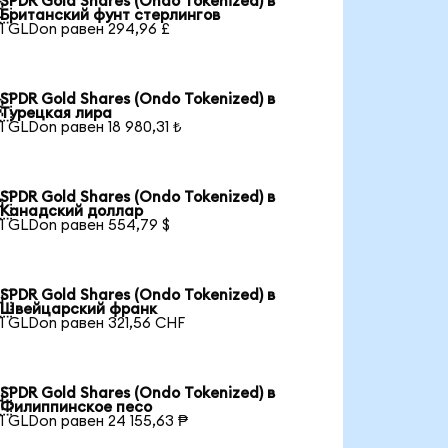
SPDR Gold Shares (Ondo Tokenized) в

Британский фунт стерлингов
1 GLDon равен 294,96 £
SPDR Gold Shares (Ondo Tokenized) в

Турецкая лира
1 GLDon равен 18 980,31 ₺
SPDR Gold Shares (Ondo Tokenized) в

Канадский доллар
1 GLDon равен 554,79 $
SPDR Gold Shares (Ondo Tokenized) в

Швейцарский франк
1 GLDon равен 321,56 CHF
SPDR Gold Shares (Ondo Tokenized) в

Филиппинское песо
1 GLDon равен 24 155,63 ₱