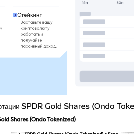
15м
30м
Стейкинг
Заставьте вашу
ом
криптовалюту
работать и
получайте
пассивный доход.
вертации SPDR Gold Shares (Ondo Toke
ld Shares (Ondo Tokenized)