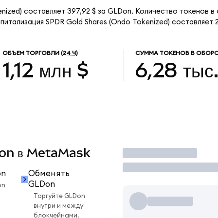
nized) составляет 397,92 $ за GLDon. Количество токенов в
итализация SPDR Gold Shares (Ondo Tokenized) составляет 2,
ОБЪЕМ ТОРГОВЛИ
(24 Ч)
СУММА ТОКЕНОВ В ОБОР
1,12 млн $
6,28 тыс
LDon в MetaMask
Торговать
on
Обменять
GLDon
on
Торгуйте GLDon
внутри и между
блокчейнами.