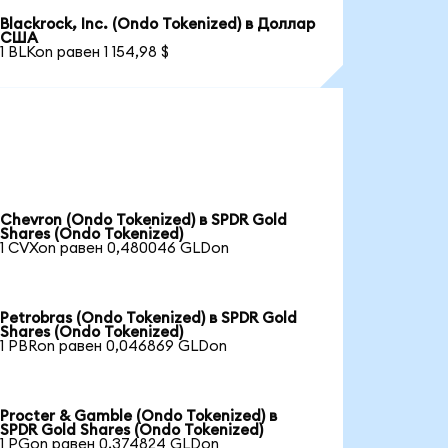
Blackrock, Inc. (Ondo Tokenized) в Доллар
США
1 BLKon равен 1 154,98 $
Chevron (Ondo Tokenized) в SPDR Gold
Shares (Ondo Tokenized)
1 CVXon равен 0,480046 GLDon
Petrobras (Ondo Tokenized) в SPDR Gold
Shares (Ondo Tokenized)
1 PBRon равен 0,046869 GLDon
Procter & Gamble (Ondo Tokenized) в
SPDR Gold Shares (Ondo Tokenized)
1 PGon равен 0,374824 GLDon