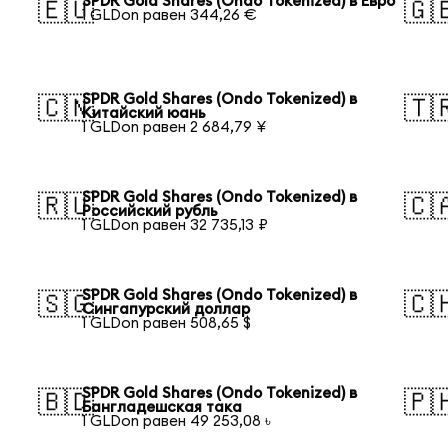
SPDR Gold Shares (Ondo Tokenized) в Евро
🇪🇺
🇬
1 GLDon равен 344,26 €
SPDR Gold Shares (Ondo Tokenized) в
🇨🇳
🇹
Китайский юань
1 GLDon равен 2 684,79 ¥
SPDR Gold Shares (Ondo Tokenized) в
🇷🇺
🇨
Российский рубль
1 GLDon равен 32 735,13 ₽
SPDR Gold Shares (Ondo Tokenized) в
🇸🇬
🇨
Сингапурский доллар
1 GLDon равен 508,65 $
SPDR Gold Shares (Ondo Tokenized) в
🇧🇩
🇵
Бангладешская така
1 GLDon равен 49 253,08 ৳