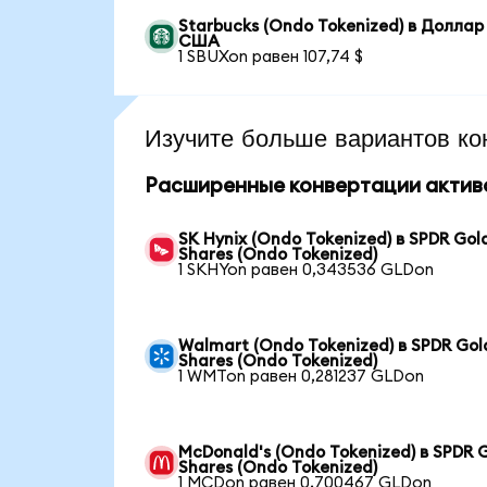
Starbucks (Ondo Tokenized) в Доллар
США
1 SBUXon равен 107,74 $
Изучите больше вариантов ко
Расширенные конвертации актив
SK Hynix (Ondo Tokenized) в SPDR Gol
Shares (Ondo Tokenized)
1 SKHYon равен 0,343536 GLDon
Walmart (Ondo Tokenized) в SPDR Gol
Shares (Ondo Tokenized)
1 WMTon равен 0,281237 GLDon
McDonald's (Ondo Tokenized) в SPDR 
Shares (Ondo Tokenized)
1 MCDon равен 0,700467 GLDon