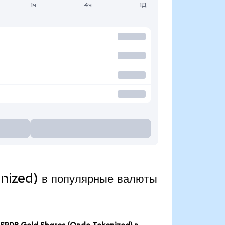
1ч
4ч
1Д
nized) в популярные валюты