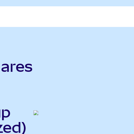
ares
up
zed)