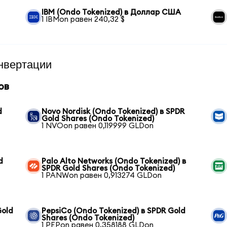
IBM (Ondo Tokenized) в Доллар США
1 IBMon равен 240,32 $
нвертации
ов
d
Novo Nordisk (Ondo Tokenized) в SPDR
Gold Shares (Ondo Tokenized)
1 NVOon равен 0,119999 GLDon
d
Palo Alto Networks (Ondo Tokenized) в
SPDR Gold Shares (Ondo Tokenized)
1 PANWon равен 0,913274 GLDon
Gold
PepsiCo (Ondo Tokenized) в SPDR Gold
Shares (Ondo Tokenized)
1 PEPon равен 0,358188 GLDon