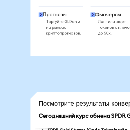
Прогнозы
Фьючерсы
Торгуйте GLDon и
Лонг или шорт
на рынках
токенов с плеч
криптопрогнозов.
до 50x.
Посмотрите результаты кон
Сегодняшний курс обмена SPDR Go