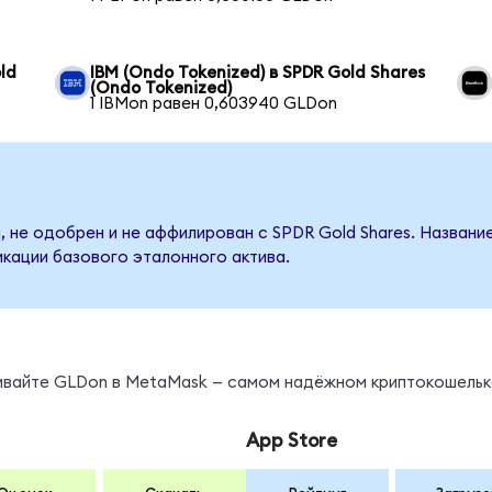
ld
IBM (Ondo Tokenized) в SPDR Gold Shares
(Ondo Tokenized)
1 IBMon равен 0,603940 GLDon
, не одобрен и не аффилирован с SPDR Gold Shares. Названи
кации базового эталонного актива.
нивайте GLDon в MetaMask — самом надёжном криптокошельк
App Store