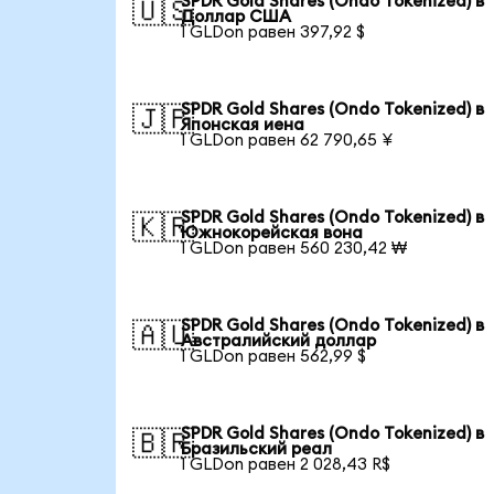
SPDR Gold Shares (Ondo Tokenized) в
🇺🇸
Доллар США
1 GLDon равен 397,92 $
SPDR Gold Shares (Ondo Tokenized) в
🇯🇵
Японская иена
1 GLDon равен 62 790,65 ¥
SPDR Gold Shares (Ondo Tokenized) в
🇰🇷
Южнокорейская вона
1 GLDon равен 560 230,42 ₩
SPDR Gold Shares (Ondo Tokenized) в
🇦🇺
Австралийский доллар
1 GLDon равен 562,99 $
SPDR Gold Shares (Ondo Tokenized) в
🇧🇷
Бразильский реал
1 GLDon равен 2 028,43 R$