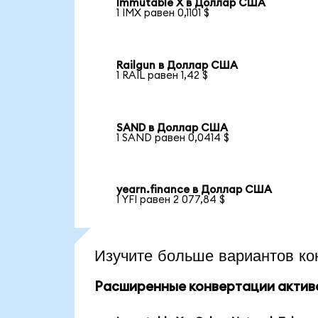
Immutable X в Доллар США
1 IMX равен 0,1101 $
Railgun в Доллар США
1 RAIL равен 1,42 $
SAND в Доллар США
1 SAND равен 0,0414 $
yearn.finance в Доллар США
1 YFI равен 2 077,84 $
Изучите больше вариантов ко
Расширенные конвертации актив