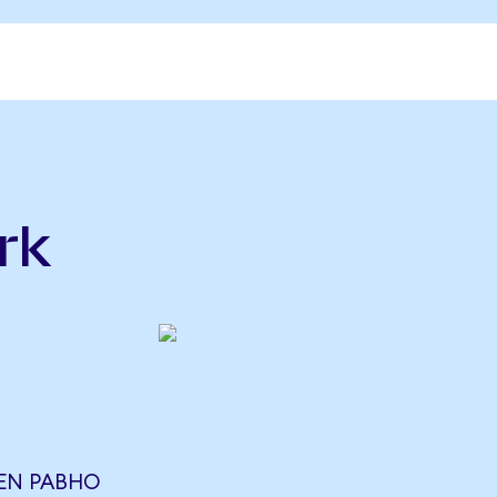
rk
H
EN РАВНО