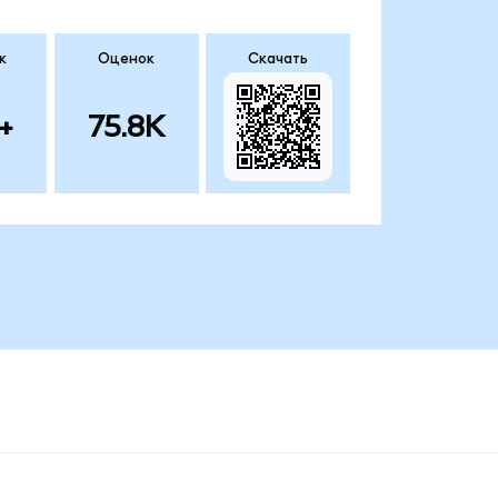
к
Оценок
Скачать
+
75.8K