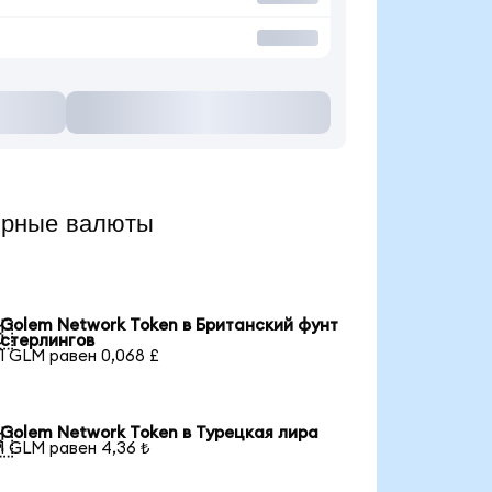
ярные валюты
Golem Network Token в Британский фунт

стерлингов
1 GLM равен 0,068 £
Golem Network Token в Турецкая лира

1 GLM равен 4,36 ₺