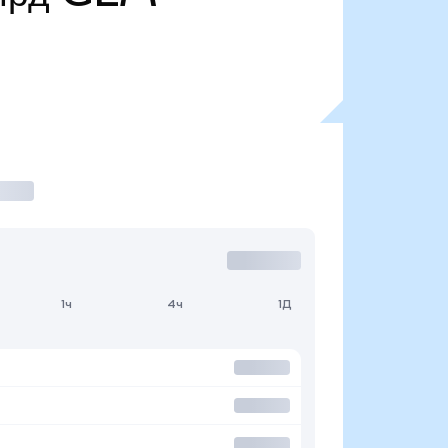
1ч
4ч
1Д