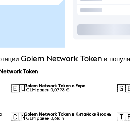
вертации Golem Network Token в попул
Network Token
Golem Network Token в Евро
🇪🇺
🇬
1 GLM равен 0,0793 €
а
Golem Network Token в Китайский юань
🇨🇳
🇹
1 GLM равен 0,618 ¥