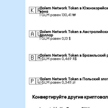
Golem Network Token в Южнокорейс
🇰🇷
вона
1 GLM равен 130,41 ₩
Golem Network Token в Австралийск
🇦🇺
доллар
1 GLM равен 0,13 $
Golem Network Token в Бразильский 
🇧🇷
1 GLM равен 0,469 R$
Golem Network Token в Польский зло
🇵🇱
1 GLM равен 0,3411 zł
Конвертируйте другие криптовал