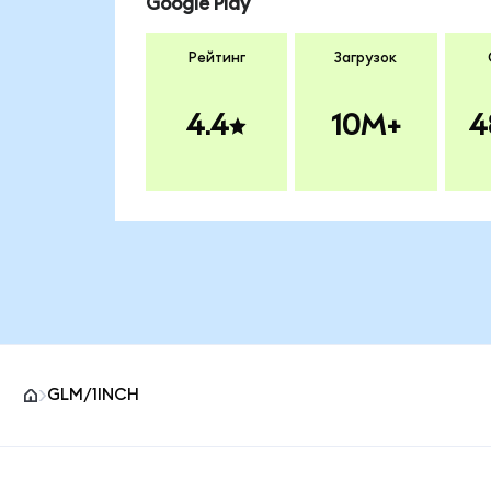
Google Play
Рейтинг
Загрузок
4.4
10M+
4
GLM/1INCH
Нижний колонтитул сайта MetaMask