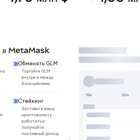
M в MetaMask
Торговать
Обменять GLM
 на
Торгуйте GLM
внутри и между
блокчейнами.
15м
30м
Стейкинг
Заставьте вашу
ом
криптовалюту
работать и
получайте
пассивный доход.