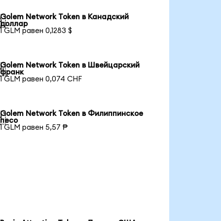
Golem Network Token в Канадский

доллар
1 GLM равен 0,1283 $
Golem Network Token в Швейцарский

франк
1 GLM равен 0,074 CHF
Golem Network Token в Филиппинское

песо
1 GLM равен 5,57 ₱