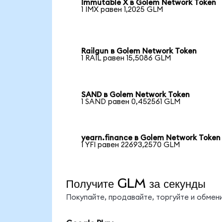
Immutable X в Golem Network Token
1 IMX равен 1,2025 GLM
Railgun в Golem Network Token
1 RAIL равен 15,5086 GLM
SAND в Golem Network Token
1 SAND равен 0,452561 GLM
yearn.finance в Golem Network Token
1 YFI равен 22693,2570 GLM
Получите GLM за секунды
Покупайте, продавайте, торгуйте и обме