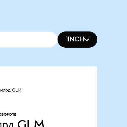
1INCH
0 млрд GLM
ОБОРОТЕ
лрд
GLM