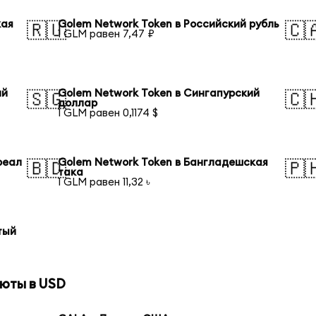
кая
Golem Network Token в Российский рубль
🇷🇺
🇨
1 GLM равен 7,47 ₽
ий
Golem Network Token в Сингапурский
🇸🇬
🇨
доллар
1 GLM равен 0,1174 $
реал
Golem Network Token в Бангладешская
🇧🇩
🇵
така
1 GLM равен 11,32 ৳
тый
юты в USD