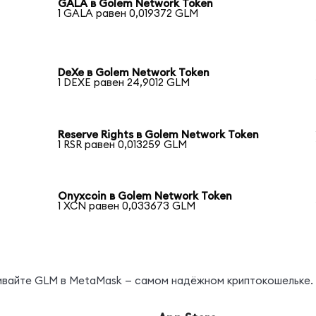
GALA в Golem Network Token
1 GALA равен 0,019372 GLM
DeXe в Golem Network Token
1 DEXE равен 24,9012 GLM
Reserve Rights в Golem Network Token
1 RSR равен 0,013259 GLM
Onyxcoin в Golem Network Token
1 XCN равен 0,033673 GLM
нивайте GLM в MetaMask — самом надёжном криптокошельке.