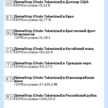
GameStop (Ondo Tokenized) в Доллар США
🇺🇸
1 GMEon равен 19,36 $
GameStop (Ondo Tokenized) в Евро
🇪🇺
1 GMEon равен 16,77 €
GameStop (Ondo Tokenized) в Британский фунт
🇬🇧
стерлингов
1 GMEon равен 14,38 £
GameStop (Ondo Tokenized) в Китайский юань
🇨🇳
1 GMEon равен 130,66 ¥
GameStop (Ondo Tokenized) в Турецкая лира
🇹🇷
1 GMEon равен 921,37 ₺
GameStop (Ondo Tokenized) в Южнокорейская
🇰🇷
вона
1 GMEon равен 27 605,2 ₩
GameStop (Ondo Tokenized) в Российский рубль
🇷🇺
1 GMEon равен 1 568,04 ₽