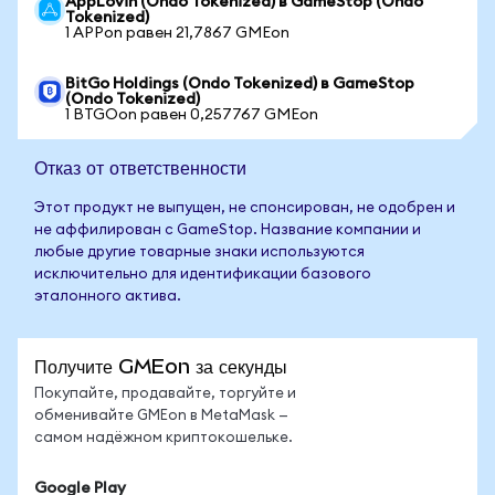
AppLovin (Ondo Tokenized) в GameStop (Ondo
Tokenized)
1 APPon равен 21,7867 GMEon
BitGo Holdings (Ondo Tokenized) в GameStop
(Ondo Tokenized)
1 BTGOon равен 0,257767 GMEon
Отказ от ответственности
Этот продукт не выпущен, не спонсирован, не одобрен и
не аффилирован с GameStop. Название компании и
любые другие товарные знаки используются
исключительно для идентификации базового
эталонного актива.
Получите GMEon за секунды
Покупайте, продавайте, торгуйте и
обменивайте GMEon в MetaMask —
самом надёжном криптокошельке.
Google Play