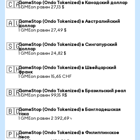
GameStop (Ondo Tokenized) в Канадский доллар
🇨🇦
1 GMEon равен 27,13 $
GameStop (Ondo Tokenized) в Австралийский
🇦🇺
доллар
1 GMEon равен 27,49 $
GameStop (Ondo Tokenized) в Сингапурский
🇸🇬
доллар
1 GMEon равен 24,82 $
GameStop (Ondo Tokenized) в Швейцарский
🇨🇭
франк
1 GMEon равен 15,65 CHF
GameStop (Ondo Tokenized) в Бразильский реал
🇧🇷
1 GMEon равен 99,15 R$
GameStop (Ondo Tokenized) в Бангладешская
🇧🇩
така
1 GMEon равен 2 392,69 ৳
GameStop (Ondo Tokenized) в Филиппинское
🇵🇭
песо