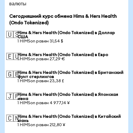
валюты
Сегодняшний курс обмена Hims & Hers Health
(Ondo Tokenized)
Hims & Hers Health (Ondo Tokenized) в Доллар
🇺🇸
США
1 HIMSon равен 31,54 $
Hims & Hers Health (Ondo Tokenized) в Евро
🇪🇺
1 HIMSon равен 27,29 €
Hims & Hers Health (Ondo Tokenized) в Британский
🇬🇧
фунт стерлингов
1 HIMSon равен 23,38 £
Hims & Hers Health (Ondo Tokenized) в Японская
🇯🇵
иена
1 HIMSon равен 4 977,14 ¥
Hims & Hers Health (Ondo Tokenized) в Китайский
🇨🇳
юань
1 HIMSon равен 212,80 ¥