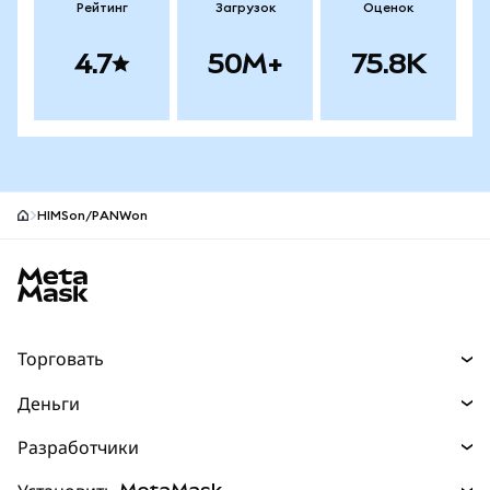
Рейтинг
Загрузок
Оценок
4.7
50M+
75.8K
HIMSon/PANWon
Нижний колонтитул сайта MetaMask
Торговать
Торговля
Деньги
Swaps
Покупайте
Разработчики
Прогнозы
НОВИНКА
Карта
Документация для разработчиков