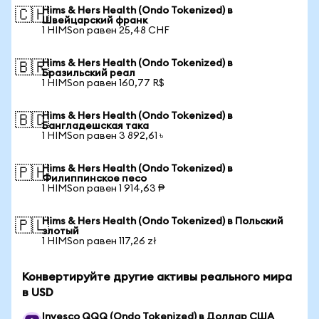
Hims & Hers Health (Ondo Tokenized) в
🇨🇭
Швейцарский франк
1 HIMSon равен 25,48 CHF
Hims & Hers Health (Ondo Tokenized) в
🇧🇷
Бразильский реал
1 HIMSon равен 160,77 R$
Hims & Hers Health (Ondo Tokenized) в
🇧🇩
Бангладешская така
1 HIMSon равен 3 892,61 ৳
Hims & Hers Health (Ondo Tokenized) в
🇵🇭
Филиппинское песо
1 HIMSon равен 1 914,63 ₱
Hims & Hers Health (Ondo Tokenized) в Польский
🇵🇱
злотый
1 HIMSon равен 117,26 zł
Конвертируйте другие активы реального мира
в USD
Invesco QQQ (Ondo Tokenized) в Доллар США