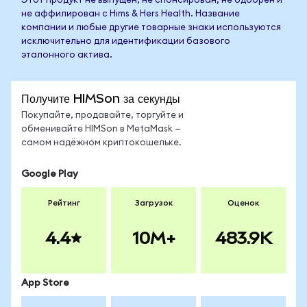
Этот продукт не выпущен, не спонсирован, не одобрен и
не аффилирован с Hims & Hers Health. Название
компании и любые другие товарные знаки используются
исключительно для идентификации базового
эталонного актива.
Получите HIMSon за секунды
Покупайте, продавайте, торгуйте и
обменивайте HIMSon в MetaMask —
самом надёжном криптокошельке.
Google Play
Рейтинг
Загрузок
Оценок
4.4
10M+
483.9K
App Store