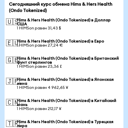
Сегодняшний курс обмена Hims & Hers Health
(Ondo Tokenized)
Hims & Hers Health (Ondo Tokenized) в Доллар
🇺🇸
США
1 HIMSon равен 31,43 $
Hims & Hers Health (Ondo Tokenized) в Евро
🇪🇺
1 HIMSon равен 27,24 €
Hims & Hers Health (Ondo Tokenized) в Британский
🇬🇧
фунт стерлингов
1 HIMSon равен 23,36 £
Hims & Hers Health (Ondo Tokenized) в Японская
🇯🇵
иена
1 HIMSon равен 4 962,65 ¥
Hims & Hers Health (Ondo Tokenized) в Китайский
🇨🇳
юань
1 HIMSon равен 212,17 ¥
Hims & Hers Health (Ondo Tokenized) в Турецкая
🇹🇷
лира