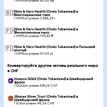
1 HIMSon равен 161,00 R$
Hims & Hers Health (Ondo Tokenized) в
🇧🇩
Бангладешская така
1 HIMSon равен 3 885,29 ৳
Hims & Hers Health (Ondo Tokenized) в
🇵🇭
Филиппинское песо
1 HIMSon равен 1 911,82 ₱
Hims & Hers Health (Ondo Tokenized) в Польский
🇵🇱
злотый
1 HIMSon равен 117,04 zł
Конвертируйте другие активы реального мира
в CHF
Invesco QQQ (Ondo Tokenized) в Швейцарский
франк
1 QQQon равен 585,14 CHF
iShares Silver Trust (Ondo Tokenized) в
Швейцарский франк
1 SLVon равен 45,36 CHF