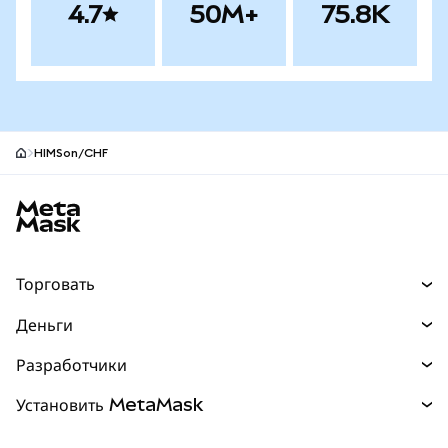
4.7
50M+
75.8K
HIMSon/CHF
Нижний колонтитул сайта MetaMask
Торговать
Торговля
Деньги
Swaps
Покупайте
Разработчики
Прогнозы
НОВИНКА
Карта
Документация для разработчиков
Установить MetaMask
Перпы
НОВИНКА
mUSD
НОВИНКА
Инфопанель
Защита транзакций