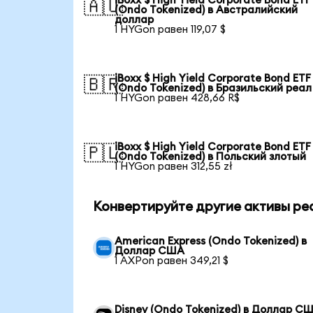
iBoxx $ High Yield Corporate Bond ETF
🇦🇺
(Ondo Tokenized) в Австралийский
доллар
1 HYGon равен 119,07 $
iBoxx $ High Yield Corporate Bond ETF
🇧🇷
(Ondo Tokenized) в Бразильский реал
1 HYGon равен 428,66 R$
iBoxx $ High Yield Corporate Bond ETF
🇵🇱
(Ondo Tokenized) в Польский злотый
1 HYGon равен 312,55 zł
Конвертируйте другие активы ре
American Express (Ondo Tokenized) в
Доллар США
1 AXPon равен 349,21 $
Disney (Ondo Tokenized) в Доллар С