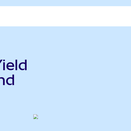
ield
nd