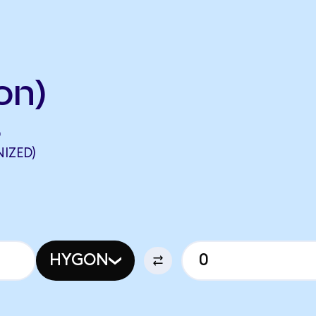
on)
D
IZED)
HYGON