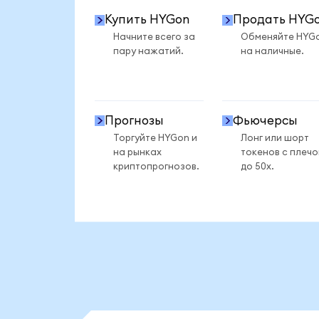
Купить HYGon
Продать HYG
Начните всего за
Обменяйте HYG
пару нажатий.
на наличные.
Прогнозы
Фьючерсы
Торгуйте HYGon и
Лонг или шорт
на рынках
токенов с плеч
криптопрогнозов.
до 50x.