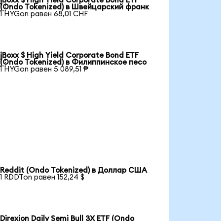
iBoxx $ High Yield Corporate Bond ETF

(Ondo Tokenized) в Швейцарский франк
1 HYGon равен 68,01 CHF
iBoxx $ High Yield Corporate Bond ETF

(Ondo Tokenized) в Филиппинское песо
1 HYGon равен 5 089,51 ₱
Reddit (Ondo Tokenized) в Доллар США
1 RDDTon равен 152,24 $
Direxion Daily Semi Bull 3X ETF (Ondo