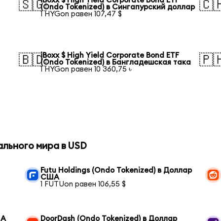
iBoxx $ High Yield Corporate Bond ETF
🇸🇬
🇨
(Ondo Tokenized) в Сингапурский доллар
1 HYGon равен 107,47 $
iBoxx $ High Yield Corporate Bond ETF
🇧🇩
🇵
(Ondo Tokenized) в Бангладешская така
1 HYGon равен 10 360,75 ৳
ального мира в USD
Futu Holdings (Ondo Tokenized) в Доллар
США
1 FUTUon равен 106,55 $
ША
DoorDash (Ondo Tokenized) в Доллар