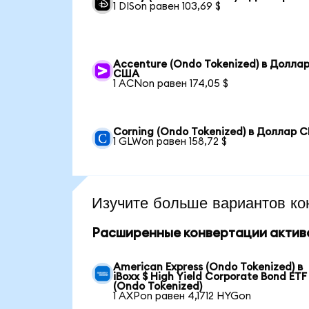
1 DISon равен 103,69 $
Accenture (Ondo Tokenized) в Долла
США
1 ACNon равен 174,05 $
Corning (Ondo Tokenized) в Доллар 
1 GLWon равен 158,72 $
Изучите больше вариантов ко
Расширенные конвертации актив
American Express (Ondo Tokenized) в
iBoxx $ High Yield Corporate Bond ETF
(Ondo Tokenized)
1 AXPon равен 4,1712 HYGon