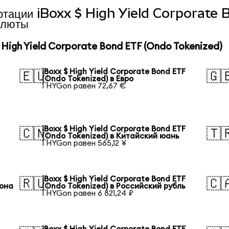
вертации iBoxx $ High Yield Corporat
алюты
High Yield Corporate Bond ETF (Ondo Tokenized)
iBoxx $ High Yield Corporate Bond ETF
🇪🇺
🇬
(Ondo Tokenized) в Евро
1 HYGon равен 72,67 €
iBoxx $ High Yield Corporate Bond ETF
🇨🇳
🇹
(Ondo Tokenized) в Китайский юань
1 HYGon равен 565,12 ¥
iBoxx $ High Yield Corporate Bond ETF
🇷🇺
🇨
вона
(Ondo Tokenized) в Российский рубль
1 HYGon равен 6 821,24 ₽