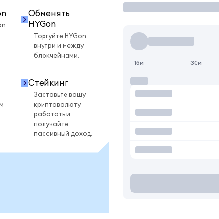
on
Обменять
HYGon
on
Торгуйте HYGon
внутри и между
блокчейнами.
15м
30м
Стейкинг
Заставьте вашу
ом
криптовалюту
работать и
получайте
пассивный доход.