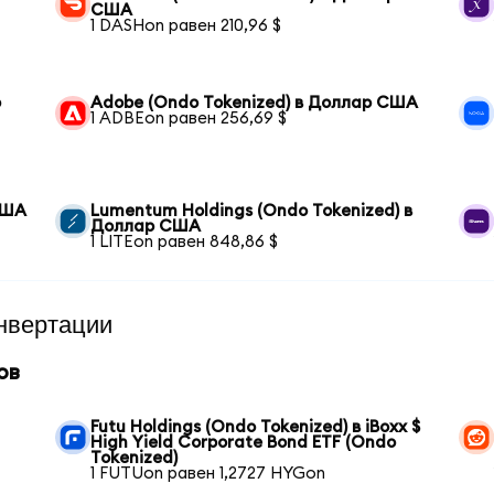
США
1 DASHon равен 210,96 $
р
Adobe (Ondo Tokenized) в Доллар США
1 ADBEon равен 256,69 $
США
Lumentum Holdings (Ondo Tokenized) в
Доллар США
1 LITEon равен 848,86 $
нвертации
ов
Futu Holdings (Ondo Tokenized) в iBoxx $
High Yield Corporate Bond ETF (Ondo
Tokenized)
1 FUTUon равен 1,2727 HYGon