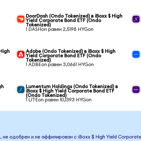
h
DoorDash (Ondo Tokenized) в iBoxx $ High
Yield Corporate Bond ETF (Ondo
Tokenized)
1 DASHon равен 2,5198 HYGon
 High
Adobe (Ondo Tokenized) в iBoxx $ High
Yield Corporate Bond ETF (Ondo
Tokenized)
1 ADBEon равен 3,0661 HYGon
gh
Lumentum Holdings (Ondo Tokenized) в
iBoxx $ High Yield Corporate Bond ETF
(Ondo Tokenized)
1 LITEon равен 10,1393 HYGon
 не одобрен и не аффилирован с iBoxx $ High Yield Corporat