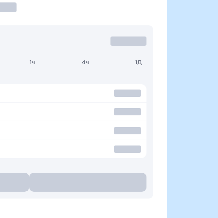
1ч
4ч
1Д