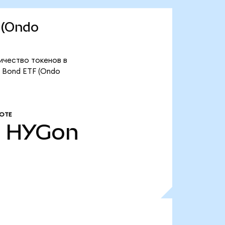
F (Ondo
личество токенов в
e Bond ETF (Ondo
ОТЕ
.
HYGon