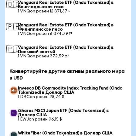
Vanguard Real Estate ETF (Ondo Tokenized) в
🇧🇩
Бангладешская така
1 VNQon равен 12 371,87 ৳
Vanguard Real Estate ETF (Ondo Tokenized) в
🇵🇭
Филиппинское песо
1 VNQon равен 6 074,79 ₱
Vanguard Real Estate ETF (Ondo Tokenized) в
🇵🇱
Польский злотый
1 VNQon равен 372,59 zł
Конвертируйте другие активы реального мира
в USD
Invesco DB Commodity Index Tracking Fund (Ondo
Tokenized) в Доллар США
1 DBCon равен 28,74 $
iShares MSCI Japan ETF (Ondo Tokenized) в
Доллар США
1 EWJon равен 96,15 $
WhiteFiber (Ondo Tokenized) в Доллар США