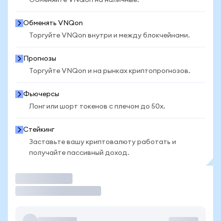
Обменяйте VNQon на наличные.
Обменять VNQon
Торгуйте VNQon внутри и между блокчейнами.
Прогнозы
Торгуйте VNQon и на рынках криптопрогнозов.
Фьючерсы
Лонг или шорт токенов с плечом до 50x.
Стейкинг
Заставьте вашу криптовалюту работать и
получайте пассивный доход.
Торговать