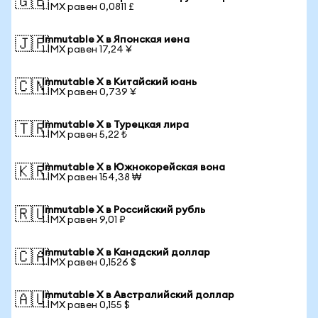
🇬🇧
1 IMX равен 0,0811 £
Immutable X в Японская иена
🇯🇵
1 IMX равен 17,24 ¥
Immutable X в Китайский юань
🇨🇳
1 IMX равен 0,739 ¥
Immutable X в Турецкая лира
🇹🇷
1 IMX равен 5,22 ₺
Immutable X в Южнокорейская вона
🇰🇷
1 IMX равен 154,38 ₩
Immutable X в Российский рубль
🇷🇺
1 IMX равен 9,01 ₽
Immutable X в Канадский доллар
🇨🇦
1 IMX равен 0,1526 $
Immutable X в Австралийский доллар
🇦🇺
1 IMX равен 0,155 $