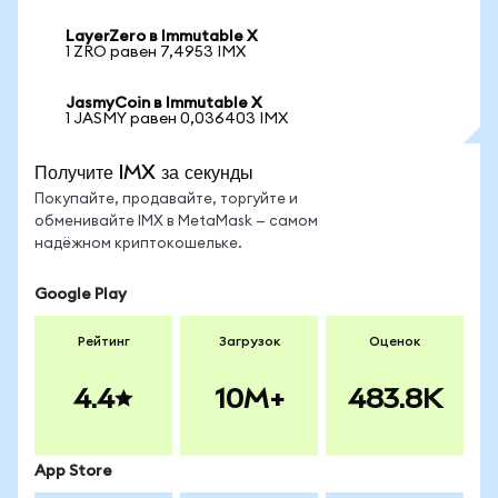
LayerZero в Immutable X
1 ZRO равен 7,4953 IMX
JasmyCoin в Immutable X
1 JASMY равен 0,036403 IMX
Получите IMX за секунды
Покупайте, продавайте, торгуйте и
обменивайте IMX в MetaMask — самом
надёжном криптокошельке.
Google Play
Рейтинг
Загрузок
Оценок
4.4
10M+
483.8K
App Store