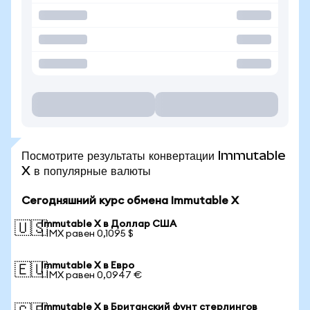
Посмотрите результаты конвертации Immutable
X в популярные валюты
Сегодняшний курс обмена Immutable X
Immutable X в Доллар США
🇺🇸
1 IMX равен 0,1095 $
Immutable X в Евро
🇪🇺
1 IMX равен 0,0947 €
Immutable X в Британский фунт стерлингов