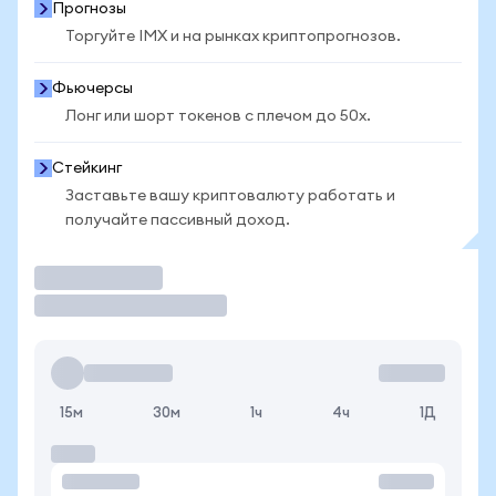
Прогнозы
Торгуйте IMX и на рынках криптопрогнозов.
Фьючерсы
Лонг или шорт токенов с плечом до 50x.
Стейкинг
Заставьте вашу криптовалюту работать и
получайте пассивный доход.
Торговать
15м
30м
1ч
4ч
1Д