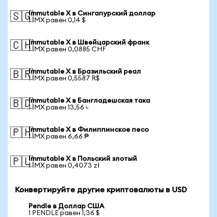
Immutable X в Сингапурский доллар
🇸🇬
1 IMX равен 0,14 $
Immutable X в Швейцарский франк
🇨🇭
1 IMX равен 0,0885 CHF
Immutable X в Бразильский реал
🇧🇷
1 IMX равен 0,5587 R$
Immutable X в Бангладешская така
🇧🇩
1 IMX равен 13,56 ৳
Immutable X в Филиппинское песо
🇵🇭
1 IMX равен 6,66 ₱
Immutable X в Польский злотый
🇵🇱
1 IMX равен 0,4073 zł
Конвертируйте другие криптовалюты в USD
Pendle в Доллар США
1 PENDLE равен 1,36 $