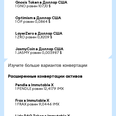
Gnosis Token в Доллар США
1 GNO равен 107,10 $
Optimism в Доллар США
1 OP равен 0,0864 $
LayerZero в Доллар США
1 ZRO равен 0,8209 $
JasmyCoin в Доллар США
1 JASMY равен 0,003987 $
Изучите больше вариантов конвертации
Расширенные конвертации активов
Pendle в Immutable X
1 PENDLE равен 12,4179 IMX
Frax в Immutable X
1 FRAX равен 9,0446 IMX