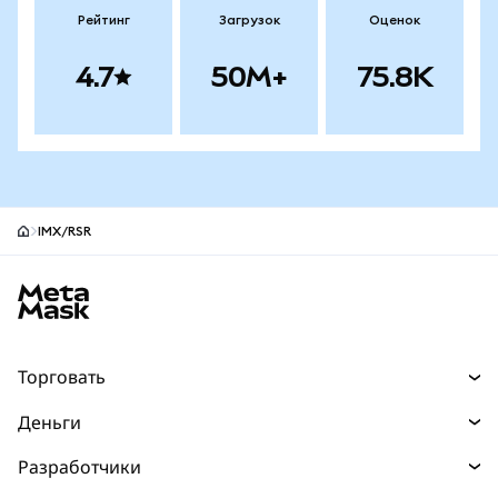
Рейтинг
Загрузок
Оценок
4.7
50M+
75.8K
IMX/RSR
Нижний колонтитул сайта MetaMask
Торговать
Торговля
Деньги
Swaps
Покупайте
Разработчики
Прогнозы
НОВИНКА
Карта
Документация для разработчиков