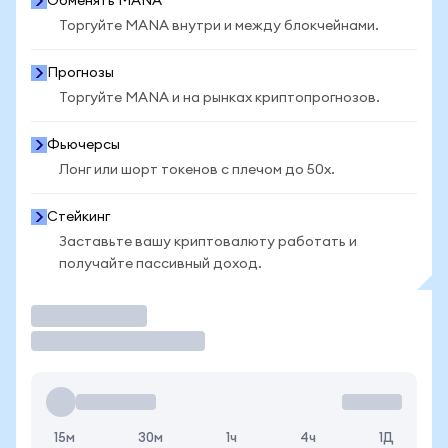
Обменять MANA
Торгуйте MANA внутри и между блокчейнами.
Прогнозы
Торгуйте MANA и на рынках криптопрогнозов.
Фьючерсы
Лонг или шорт токенов с плечом до 50x.
Стейкинг
Заставьте вашу криптовалюту работать и
получайте пассивный доход.
Торговать
15м
30м
1ч
4ч
1Д