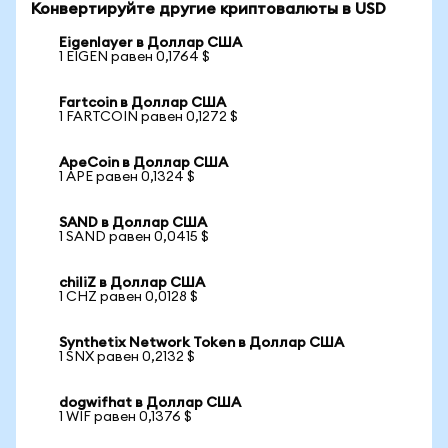
Конвертируйте другие криптовалюты в USD
Eigenlayer в Доллар США
1 EIGEN равен 0,1764 $
Fartcoin в Доллар США
1 FARTCOIN равен 0,1272 $
ApeCoin в Доллар США
1 APE равен 0,1324 $
SAND в Доллар США
1 SAND равен 0,0415 $
chiliZ в Доллар США
1 CHZ равен 0,0128 $
Synthetix Network Token в Доллар США
1 SNX равен 0,2132 $
dogwifhat в Доллар США
1 WIF равен 0,1376 $