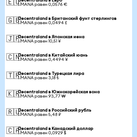
Decentraland в Евро
🇪🇺
1 MANA равен 0,0576 €
Decentraland в Британский фунт стерлингов
🇬🇧
1 MANA равен 0,0494 £
Decentraland в Японская иена
🇯🇵
1 MANA равен 10,51 ¥
Decentraland в Китайский юань
🇨🇳
1 MANA равен 0,4494 ¥
Decentraland в Турецкая лира
🇹🇷
1 MANA равен 3,18 ₺
Decentraland в Южнокорейская вона
🇰🇷
1 MANA равен 93,77 ₩
Decentraland в Российский рубль
🇷🇺
1 MANA равен 5,48 ₽
Decentraland в Канадский доллар
🇨🇦
1 MANA равен 0,0929 $