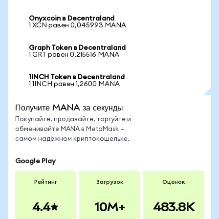
Onyxcoin в Decentraland
1 XCN равен 0,045993 MANA
Graph Token в Decentraland
1 GRT равен 0,215516 MANA
1INCH Token в Decentraland
1 1INCH равен 1,2600 MANA
Получите MANA за секунды
Покупайте, продавайте, торгуйте и
обменивайте MANA в MetaMask —
самом надёжном криптокошельке.
Google Play
Рейтинг
Загрузок
Оценок
4.4
10M+
483.8K