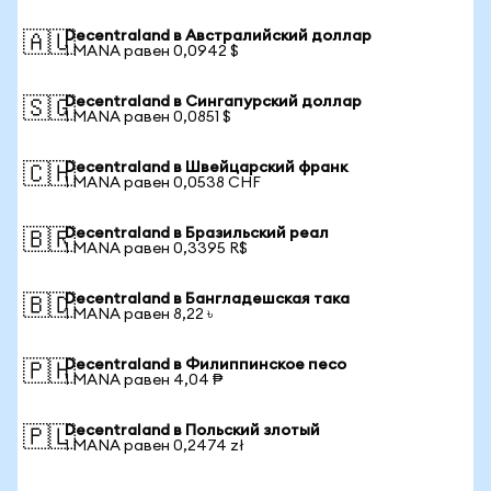
Decentraland в Австралийский доллар
🇦🇺
1 MANA равен 0,0942 $
Decentraland в Сингапурский доллар
🇸🇬
1 MANA равен 0,0851 $
Decentraland в Швейцарский франк
🇨🇭
1 MANA равен 0,0538 CHF
Decentraland в Бразильский реал
🇧🇷
1 MANA равен 0,3395 R$
Decentraland в Бангладешская така
🇧🇩
1 MANA равен 8,22 ৳
Decentraland в Филиппинское песо
🇵🇭
1 MANA равен 4,04 ₱
Decentraland в Польский злотый
🇵🇱
1 MANA равен 0,2474 zł