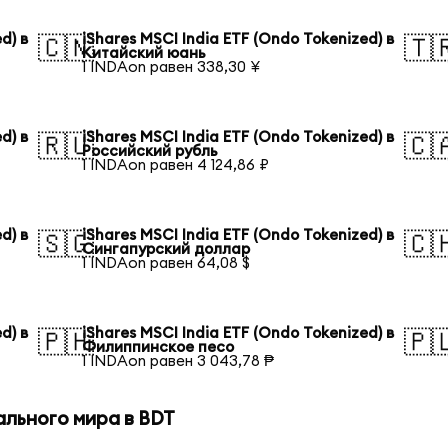
d) в
iShares MSCI India ETF (Ondo Tokenized) в
🇨🇳
🇹
Китайский юань
1 INDAon равен 338,30 ¥
d) в
iShares MSCI India ETF (Ondo Tokenized) в
🇷🇺
🇨
Российский рубль
1 INDAon равен 4 124,86 ₽
d) в
iShares MSCI India ETF (Ondo Tokenized) в
🇸🇬
🇨
Сингапурский доллар
1 INDAon равен 64,08 $
d) в
iShares MSCI India ETF (Ondo Tokenized) в
🇵🇭
🇵
Филиппинское песо
1 INDAon равен 3 043,78 ₱
ального мира в BDT