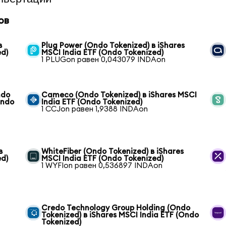
ов
в
Plug Power (Ondo Tokenized) в iShares
ed)
MSCI India ETF (Ondo Tokenized)
1 PLUGon равен 0,043079 INDAon
ndo
Cameco (Ondo Tokenized) в iShares MSCI
Ondo
India ETF (Ondo Tokenized)
1 CCJon равен 1,9388 INDAon
в
WhiteFiber (Ondo Tokenized) в iShares
ed)
MSCI India ETF (Ondo Tokenized)
1 WYFIon равен 0,536897 INDAon
Credo Technology Group Holding (Ondo
Tokenized) в iShares MSCI India ETF (Ondo
Tokenized)