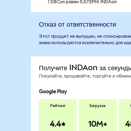
1 DBCon равен 0,572996 INDAon
Отказ от ответственности
Этот продукт не выпущен, не спонсирован,
знаки используются исключительно для ид
Получите INDAon за секунд
Покупайте, продавайте, торгуйте и обме
Google Play
Рейтинг
Загрузок
4.4
10M+
4