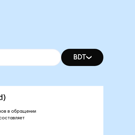
BDT
d)
енов в обращении
 составляет