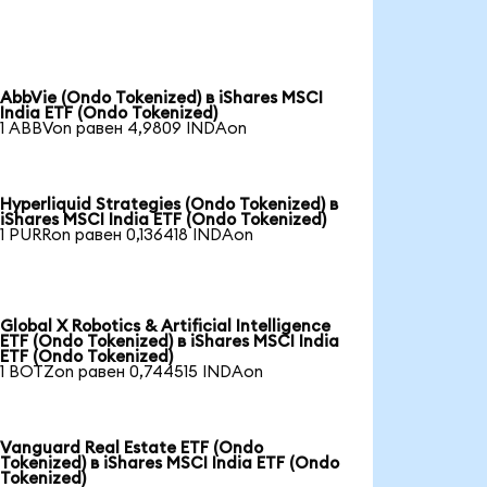
AbbVie (Ondo Tokenized) в iShares MSCI
India ETF (Ondo Tokenized)
1 ABBVon равен 4,9809 INDAon
Hyperliquid Strategies (Ondo Tokenized) в
iShares MSCI India ETF (Ondo Tokenized)
1 PURRon равен 0,136418 INDAon
Global X Robotics & Artificial Intelligence
ETF (Ondo Tokenized) в iShares MSCI India
ETF (Ondo Tokenized)
1 BOTZon равен 0,744515 INDAon
Vanguard Real Estate ETF (Ondo
Tokenized) в iShares MSCI India ETF (Ondo
Tokenized)