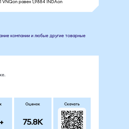
1 VNQon равен 1,9884 INDAon
звание компании и любые другие товарные
ке.
к
Оценок
Скачать
+
75.8K