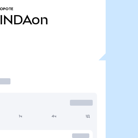
БОРОТЕ
INDAon
1ч
4ч
1Д