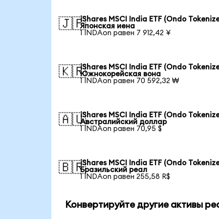
iShares MSCI India ETF (Ondo Tokenize
🇯🇵
Японская иена
1 INDAon равен 7 912,42 ¥
iShares MSCI India ETF (Ondo Tokenize
🇰🇷
Южнокорейская вона
1 INDAon равен 70 592,32 ₩
iShares MSCI India ETF (Ondo Tokenize
🇦🇺
Австралийский доллар
1 INDAon равен 70,95 $
iShares MSCI India ETF (Ondo Tokenize
🇧🇷
Бразильский реал
1 INDAon равен 255,58 R$
Конвертируйте другие активы ре