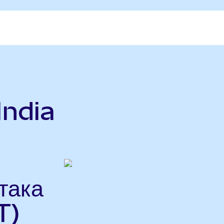
India
така
T)