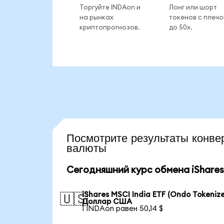
Торгуйте INDAon и
Лонг или шорт
на рынках
токенов с плеч
криптопрогнозов.
до 50x.
Посмотрите результаты кон
валюты
Сегодняшний курс обмена iShares 
iShares MSCI India ETF (Ondo Tokenize
🇺🇸
Доллар США
1 INDAon равен 50,14 $