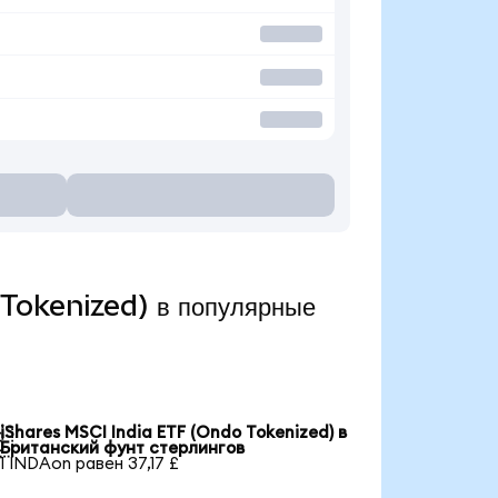
 Tokenized) в популярные
iShares MSCI India ETF (Ondo Tokenized) в

Британский фунт стерлингов
1 INDAon равен 37,17 £