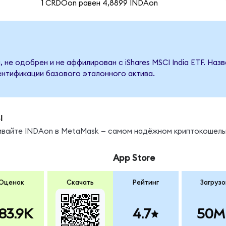
1 CRDOon равен 4,8899 INDAon
 не одобрен и не аффилирован с iShares MSCI India ETF. На
ентификации базового эталонного актива.
ы
нивайте INDAon в MetaMask — самом надёжном криптокошель
App Store
Оценок
Скачать
Рейтинг
Загрузо
83.9K
4.7
50M