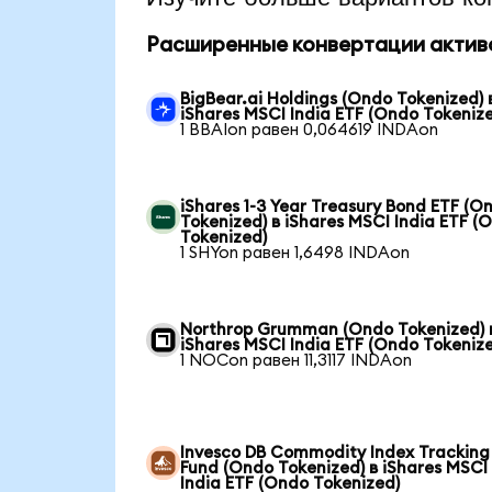
Расширенные конвертации актив
BigBear.ai Holdings (Ondo Tokenized) 
iShares MSCI India ETF (Ondo Tokeniz
1 BBAIon равен 0,064619 INDAon
iShares 1-3 Year Treasury Bond ETF (O
Tokenized) в iShares MSCI India ETF (
Tokenized)
1 SHYon равен 1,6498 INDAon
Northrop Grumman (Ondo Tokenized) 
iShares MSCI India ETF (Ondo Tokeniz
1 NOCon равен 11,3117 INDAon
Invesco DB Commodity Index Tracking
Fund (Ondo Tokenized) в iShares MSCI
India ETF (Ondo Tokenized)