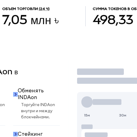
ОБЪЕМ ТОРГОВЛИ
(24 Ч)
СУММА ТОКЕНОВ В О
7,05 млн ৳
498,33
Aon в
Торговать
Обменять
INDAon
Aon
Торгуйте INDAon
внутри и между
15м
30м
блокчейнами.
Стейкинг