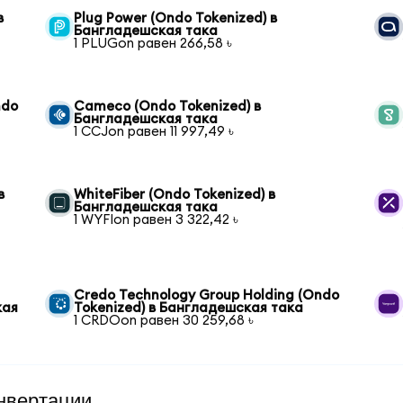
в
Plug Power (Ondo Tokenized) в
Бангладешская така
1 PLUGon равен 266,58 ৳
ndo
Cameco (Ondo Tokenized) в
Бангладешская така
1 CCJon равен 11 997,49 ৳
в
WhiteFiber (Ondo Tokenized) в
Бангладешская така
1 WYFIon равен 3 322,42 ৳
Credo Technology Group Holding (Ondo
кая
Tokenized) в Бангладешская така
1 CRDOon равен 30 259,68 ৳
нвертации