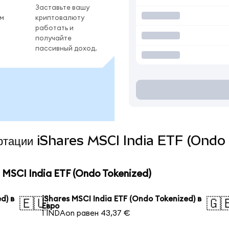
Заставьте вашу
ом
криптовалюту
работать и
получайте
пассивный доход.
вертации iShares MSCI India ETF (Ondo
MSCI India ETF (Ondo Tokenized)
d) в
iShares MSCI India ETF (Ondo Tokenized) в
🇪🇺
🇬
Евро
1 INDAon равен 43,37 €