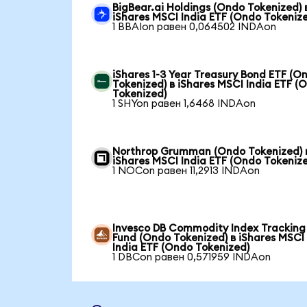
BigBear.ai Holdings (Ondo Tokenized) 
iShares MSCI India ETF (Ondo Tokeniz
1 BBAIon равен 0,064502 INDAon
iShares 1-3 Year Treasury Bond ETF (O
Tokenized) в iShares MSCI India ETF (
Tokenized)
1 SHYon равен 1,6468 INDAon
Northrop Grumman (Ondo Tokenized) 
iShares MSCI India ETF (Ondo Tokeniz
1 NOCon равен 11,2913 INDAon
Invesco DB Commodity Index Tracking
Fund (Ondo Tokenized) в iShares MSCI
India ETF (Ondo Tokenized)
1 DBCon равен 0,571959 INDAon