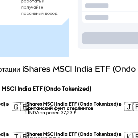
работать и
получайте
пассивный доход.
вертации iShares MSCI India ETF (Ondo
MSCI India ETF (Ondo Tokenized)
d) в
iShares MSCI India ETF (Ondo Tokenized) в
🇬🇧
🇯
Британский фунт стерлингов
1 INDAon равен 37,23 £
d) в
iShares MSCI India ETF (Ondo Tokenized) в
🇹🇷
🇰