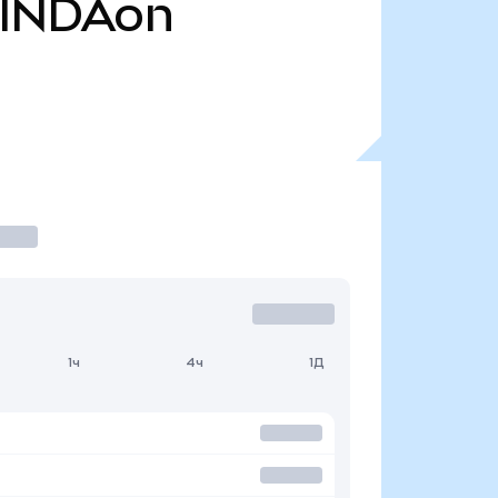
INDAon
1ч
4ч
1Д