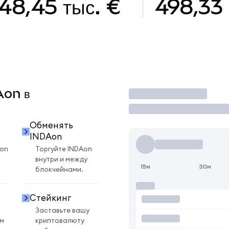
48,45 тыс. €
498,33
Aon в
Торговать
Обменять
INDAon
Aon
Торгуйте INDAon
внутри и между
15м
30м
блокчейнами.
Стейкинг
Заставьте вашу
ом
криптовалюту