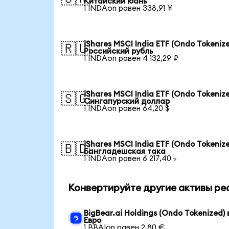
Китайский юань
1 INDAon равен 338,91 ¥
iShares MSCI India ETF (Ondo Tokenize
🇷🇺
Российский рубль
1 INDAon равен 4 132,29 ₽
iShares MSCI India ETF (Ondo Tokenize
🇸🇬
Сингапурский доллар
1 INDAon равен 64,20 $
iShares MSCI India ETF (Ondo Tokenize
🇧🇩
Бангладешская така
1 INDAon равен 6 217,40 ৳
Конвертируйте другие активы ре
BigBear.ai Holdings (Ondo Tokenized) 
Евро
1 BBAIon равен 2,80 €