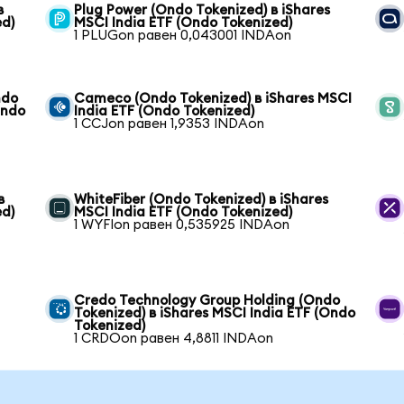
в
Plug Power (Ondo Tokenized) в iShares
ed)
MSCI India ETF (Ondo Tokenized)
1 PLUGon равен 0,043001 INDAon
ndo
Cameco (Ondo Tokenized) в iShares MSCI
Ondo
India ETF (Ondo Tokenized)
1 CCJon равен 1,9353 INDAon
в
WhiteFiber (Ondo Tokenized) в iShares
ed)
MSCI India ETF (Ondo Tokenized)
1 WYFIon равен 0,535925 INDAon
Credo Technology Group Holding (Ondo
Tokenized) в iShares MSCI India ETF (Ondo
Tokenized)
1 CRDOon равен 4,8811 INDAon