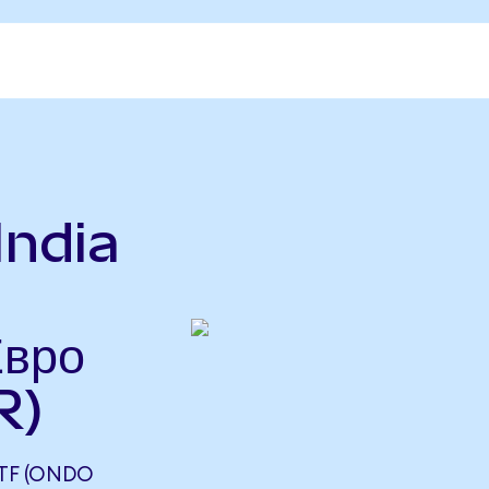
India
Евро
R)
ETF (ONDO