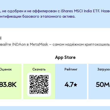
 не одобрен и не аффилирован с iShares MSCI India ETF. На
ентификации базового эталонного актива.
ы
нивайте INDAon в MetaMask — самом надёжном криптокошель
App Store
Оценок
Скачать
Рейтинг
Загрузо
83.8K
4.7
50M