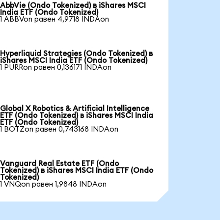
AbbVie (Ondo Tokenized) в iShares MSCI
India ETF (Ondo Tokenized)
1 ABBVon равен 4,9718 INDAon
Hyperliquid Strategies (Ondo Tokenized) в
iShares MSCI India ETF (Ondo Tokenized)
1 PURRon равен 0,136171 INDAon
Global X Robotics & Artificial Intelligence
ETF (Ondo Tokenized) в iShares MSCI India
ETF (Ondo Tokenized)
1 BOTZon равен 0,743168 INDAon
Vanguard Real Estate ETF (Ondo
Tokenized) в iShares MSCI India ETF (Ondo
Tokenized)
1 VNQon равен 1,9848 INDAon