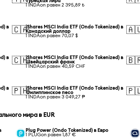
Турецкая лира
1 INDAon равен 2 395,89 ₺
d) в
iShares MSCI India ETF (Ondo Tokenized) в
🇨🇦
🇦
Канадский доллар
1 INDAon равен 70,07 $
d) в
iShares MSCI India ETF (Ondo Tokenized) в
🇨🇭
🇧
Швейцарский франк
1 INDAon равен 40,59 CHF
d) в
iShares MSCI India ETF (Ondo Tokenized) в
🇵🇭
🇵
Филиппинское песо
1 INDAon равен 3 049,27 ₱
ального мира в EUR
в
Plug Power (Ondo Tokenized) в Евро
1 PLUGon равен 1,87 €