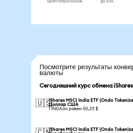
криптопрогнозов.
до 50x.
Посмотрите результаты кон
валюты
Сегодняшний курс обмена iShares 
iShares MSCI India ETF (Ondo Tokenize
🇺🇸
Доллар США
1 INDAon равен 50,23 $
iShares MSCI India ETF (Ondo Tokenize
🇨🇳