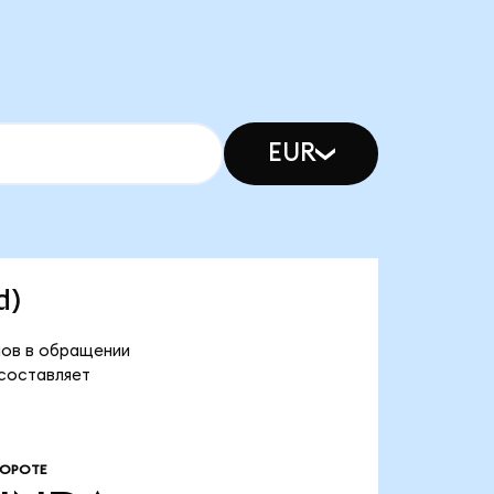
EUR
d)
енов в обращении
 составляет
БОРОТЕ