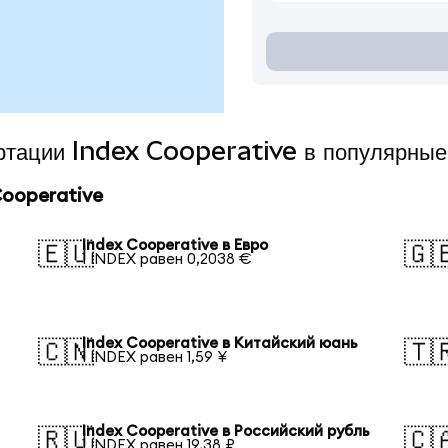
ертации Index Cooperative в популярны
Cooperative
Index Cooperative в Евро
🇪🇺
🇬
1 INDEX равен 0,2038 €
Index Cooperative в Китайский юань
🇨🇳
🇹
1 INDEX равен 1,59 ¥
Index Cooperative в Российский рубль
🇷🇺
🇨
1 INDEX равен 19,38 ₽