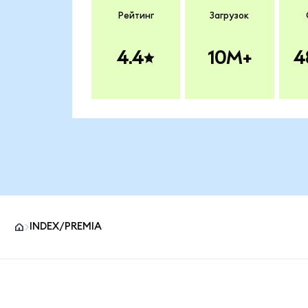
Рейтинг
Загрузок
4.4
10M+
4
INDEX/PREMIA
Нижний колонтитул сайта MetaMask