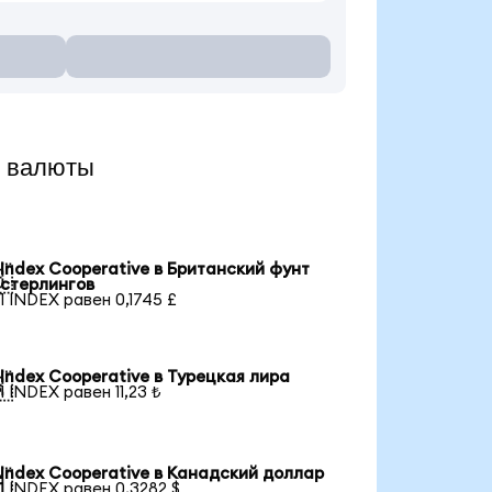
е валюты
Index Cooperative в Британский фунт

стерлингов
1 INDEX равен 0,1745 £
Index Cooperative в Турецкая лира

1 INDEX равен 11,23 ₺
Index Cooperative в Канадский доллар

1 INDEX равен 0,3282 $