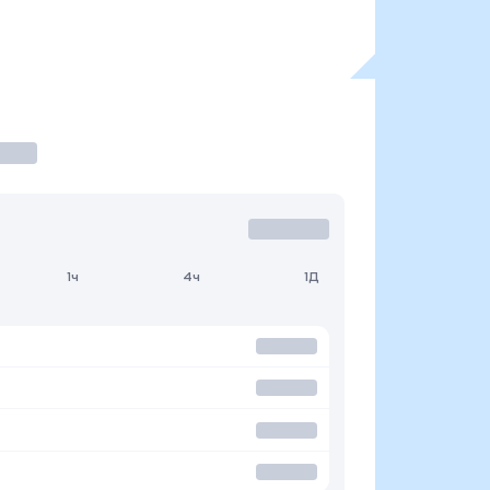
1ч
4ч
1Д