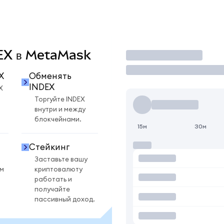
DEX в MetaMask
Торговать
X
Обменять
INDEX
X
Торгуйте INDEX
внутри и между
блокчейнами.
15м
30м
Стейкинг
Заставьте вашу
ом
криптовалюту
работать и
получайте
пассивный доход.