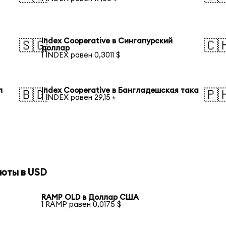
Index Cooperative в Сингапурский
🇸🇬
🇨
доллар
1 INDEX равен 0,3011 $
л
Index Cooperative в Бангладешская така
🇧🇩
🇵
1 INDEX равен 29,15 ৳
юты в USD
RAMP OLD в Доллар США
1 RAMP равен 0,0175 $