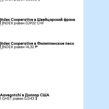
Index Cooperative в Швейцарский франк

1 INDEX равен 0,1902 CHF
Index Cooperative в Филиппинское песо

1 INDEX равен 14,32 ₱
Aavegotchi в Доллар США
1 GHST равен 0,043 $