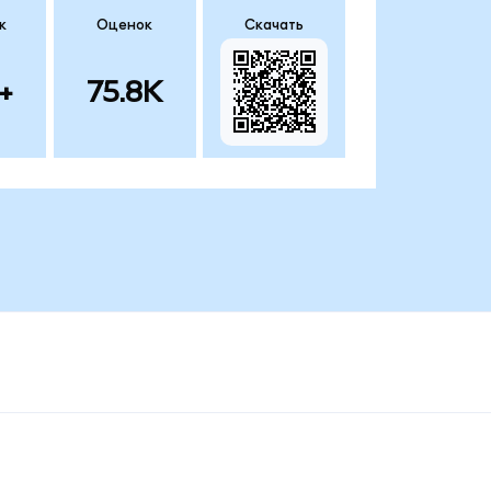
к
Оценок
Скачать
+
75.8K