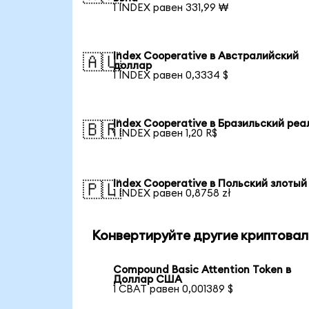
1 INDEX равен 331,99 ₩
Index Cooperative в Австралийский
🇦🇺
доллар
1 INDEX равен 0,3334 $
Index Cooperative в Бразильский реа
🇧🇷
1 INDEX равен 1,20 R$
Index Cooperative в Польский злотый
🇵🇱
1 INDEX равен 0,8758 zł
Конвертируйте другие криптовал
Compound Basic Attention Token в
Доллар США
1 CBAT равен 0,001389 $