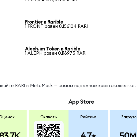
Frontier в Rarible
1 FRONT равен 0,156104 RARI
Aleph.im Token в Rarible
1 ALEPH равен 0,118975 RARI
ивайте RARI в MetaMask — самом надёжном криптокошельке.
App Store
Оценок
Скачать
Рейтинг
Загрузо
83.7K
4.7
50M