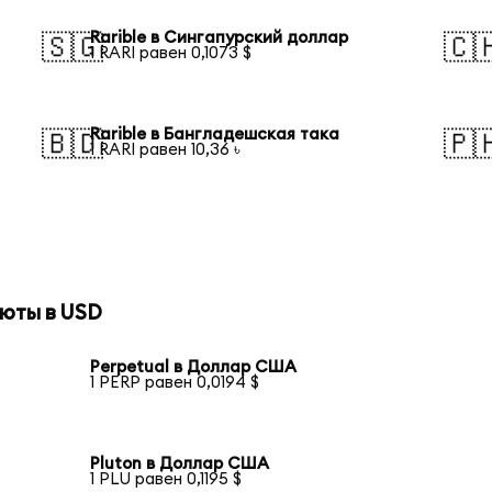
Rarible в Сингапурский доллар
🇸🇬
🇨
1 RARI равен 0,1073 $
Rarible в Бангладешская така
🇧🇩
🇵
1 RARI равен 10,36 ৳
юты в USD
Perpetual в Доллар США
1 PERP равен 0,0194 $
Pluton в Доллар США
1 PLU равен 0,1195 $