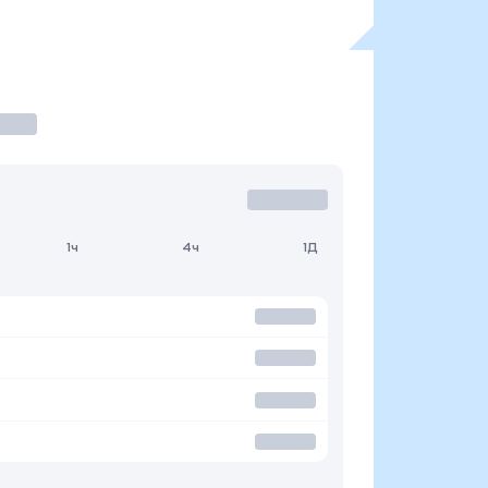
1ч
4ч
1Д