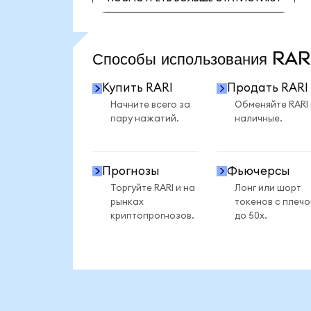
ПОСМОТРЕТЬ БОЛЬШЕ СТАТИСТИКИ
Способы использования RA
Купить RARI
Продать RARI
Начните всего за
Обменяйте RARI
пару нажатий.
наличные.
Прогнозы
Фьючерсы
Торгуйте RARI и на
Лонг или шорт
рынках
токенов с плеч
криптопрогнозов.
до 50x.