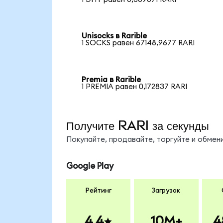
Unisocks в Rarible
1 SOCKS равен 67148,9677 RARI
Premia в Rarible
1 PREMIA равен 0,172837 RARI
Получите RARI за секунды
Покупайте, продавайте, торгуйте и обмен
Google Play
Рейтинг
Загрузок
4.4
10M+
4