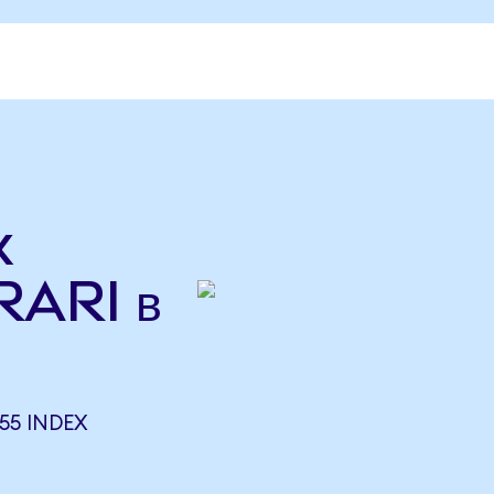
x
RARI в
55 INDEX