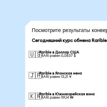
Посмотрите результаты конве
Сегодняшний курс обмена Rarible
Rarible в Доллар США
🇺🇸
1 RARI равен 0,0837 $
Rarible в Японская иена
🇯🇵
1 RARI равен 13,21 ¥
Rarible в Южнокорейская вона
🇰🇷
1 RARI равен 119,14 ₩