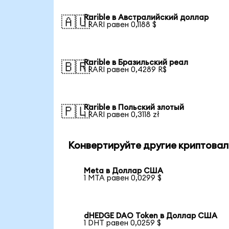
Rarible в Австралийский доллар
🇦🇺
1 RARI равен 0,1188 $
Rarible в Бразильский реал
🇧🇷
1 RARI равен 0,4289 R$
Rarible в Польский злотый
🇵🇱
1 RARI равен 0,3118 zł
Конвертируйте другие криптовал
Meta в Доллар США
1 MTA равен 0,0299 $
dHEDGE DAO Token в Доллар США
1 DHT равен 0,0259 $