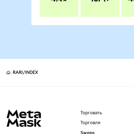
RARI/INDEX
Нижний колонтитул сайта MetaMask
Торговать
Торговля
Swaps