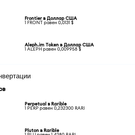
Frontier в Доллар США
1 FRONT равен 0,0131 $
Aleph.im Token в Доллар США
1 ALEPH равен 0,009958 $
нвертации
ов
Perpetual в Rarible
1 PERP равен 0,232300 RARI
Pluton в Rarible
1 PLU равен 1,4280 RARI