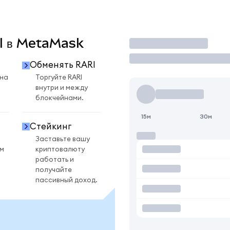
RI в MetaMask
Торговать
Обменять RARI
 на
Торгуйте RARI
внутри и между
блокчейнами.
15м
30м
Стейкинг
Заставьте вашу
ом
криптовалюту
работать и
получайте
пассивный доход.