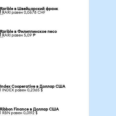
Rarible в Швейцарский франк

1 RARI равен 0,0678 CHF
Rarible в Филиппинское песо

1 RARI равен 5,09 ₱
Index Cooperative в Доллар США
1 INDEX равен 0,2365 $
Ribbon Finance в Доллар США
1 RBN равен 0,0192 $