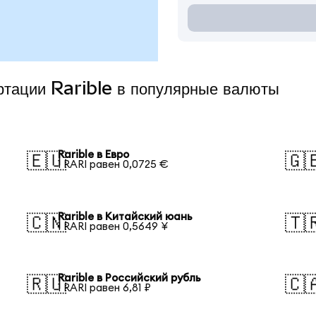
ртации Rarible в популярные валюты
Rarible в Евро
🇪🇺
🇬
1 RARI равен 0,0725 €
Rarible в Китайский юань
🇨🇳
🇹
1 RARI равен 0,5649 ¥
Rarible в Российский рубль
🇷🇺
🇨
1 RARI равен 6,81 ₽