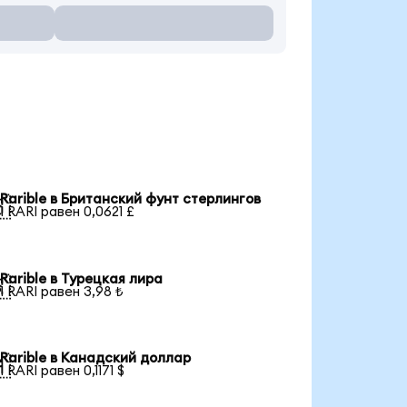
Rarible в Британский фунт стерлингов

1 RARI равен 0,0621 £
Rarible в Турецкая лира

1 RARI равен 3,98 ₺
Rarible в Канадский доллар

1 RARI равен 0,1171 $