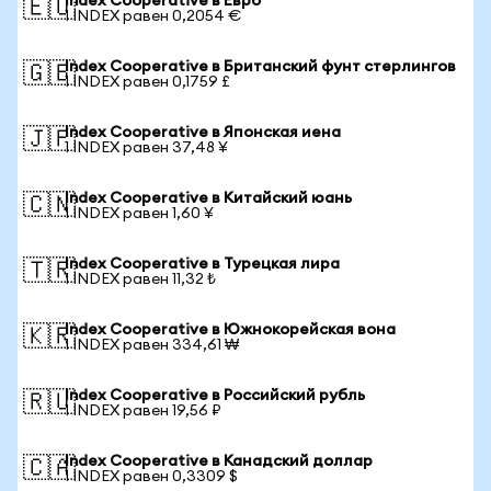
Index Cooperative в Евро
🇪🇺
1 INDEX равен 0,2054 €
Index Cooperative в Британский фунт стерлингов
🇬🇧
1 INDEX равен 0,1759 £
Index Cooperative в Японская иена
🇯🇵
1 INDEX равен 37,48 ¥
Index Cooperative в Китайский юань
🇨🇳
1 INDEX равен 1,60 ¥
Index Cooperative в Турецкая лира
🇹🇷
1 INDEX равен 11,32 ₺
Index Cooperative в Южнокорейская вона
🇰🇷
1 INDEX равен 334,61 ₩
Index Cooperative в Российский рубль
🇷🇺
1 INDEX равен 19,56 ₽
Index Cooperative в Канадский доллар
🇨🇦
1 INDEX равен 0,3309 $