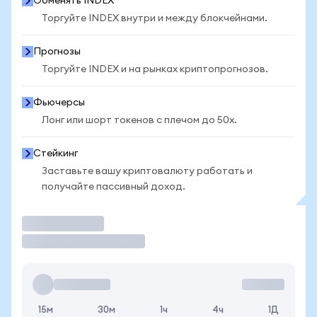
Обменять INDEX
Торгуйте INDEX внутри и между блокчейнами.
Прогнозы
Торгуйте INDEX и на рынках криптопрогнозов.
Фьючерсы
Лонг или шорт токенов с плечом до 50x.
Стейкинг
Заставьте вашу криптовалюту работать и
получайте пассивный доход.
Торговать
15м
30м
1ч
4ч
1Д