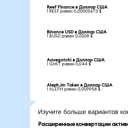
Reef Finance в Доллар США
1 REEF равен 0,00005673 $
Binance USD в Доллар США
1 BUSD равен 0,0508 $
Aavegotchi в Доллар США
1 GHST равен 0,044 $
Aleph.im Token в Доллар США
1 ALEPH равен 0,009958 $
Изучите больше вариантов ко
Расширенные конвертации актив