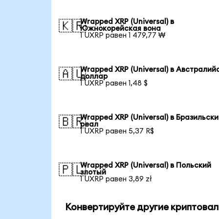
Wrapped XRP (Universal) в
🇰🇷
Южнокорейская вона
1 UXRP равен 1 479,77 ₩
Wrapped XRP (Universal) в Австралий
🇦🇺
доллар
1 UXRP равен 1,48 $
Wrapped XRP (Universal) в Бразильск
🇧🇷
реал
1 UXRP равен 5,37 R$
Wrapped XRP (Universal) в Польский
🇵🇱
злотый
1 UXRP равен 3,89 zł
Конвертируйте другие криптовал