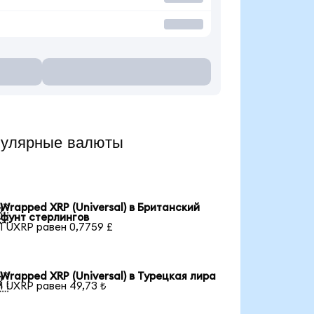
пулярные валюты
Wrapped XRP (Universal) в Британский

фунт стерлингов
1 UXRP равен 0,7759 £
Wrapped XRP (Universal) в Турецкая лира

1 UXRP равен 49,73 ₺