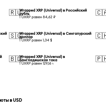
Wrapped XRP (Universal) в Российский
🇷🇺
🇨
рубль
1 UXRP равен 84,62 ₽
ский
Wrapped XRP (Universal) в Сингапурский
🇸🇬
🇨
доллар
1 UXRP равен 1,34 $
ий
Wrapped XRP (Universal) в
🇧🇩
🇵
Бангладешская така
1 UXRP равен 129,16 ৳
юты в USD