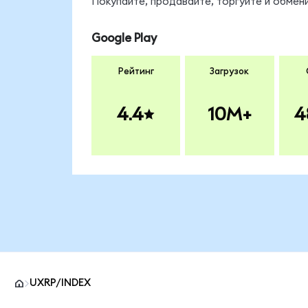
Покупайте, продавайте, торгуйте и обме
Google Play
Рейтинг
Загрузок
4.4
10M+
4
UXRP/INDEX