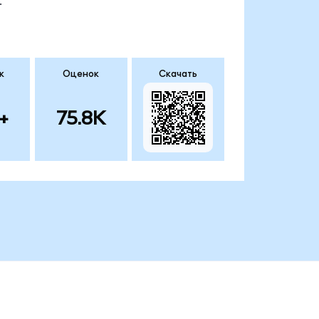
.
к
Оценок
Скачать
+
75.8K