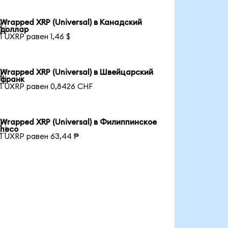
Wrapped XRP (Universal) в Канадский

доллар
1 UXRP равен 1,46 $
Wrapped XRP (Universal) в Швейцарский

франк
1 UXRP равен 0,8426 CHF
Wrapped XRP (Universal) в Филиппинское

песо
1 UXRP равен 63,44 ₱