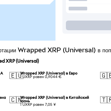
вертации Wrapped XRP (Universal) в по
 XRP (Universal)
ША
Wrapped XRP (Universal) в Евро
🇪🇺
🇬
1 UXRP равен 0,9044 €
иена
Wrapped XRP (Universal) в Китайский
🇨🇳
🇹
юань
1 UXRP равен 7,05 ¥