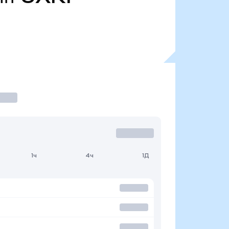
1ч
4ч
1Д