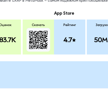
нивайте UXRP в MetaMask — самом надёжном криптокошельке
App Store
Оценок
Скачать
Рейтинг
Загрузо
83.7K
4.7
50M