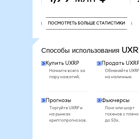
ПОСМОТРЕТЬ БОЛЬШЕ СТАТИСТИКИ
ПОСМОТРЕТЬ БОЛЬШЕ СТАТИСТИКИ
Способы использования U
Купить UXRP
Продать UXR
Начните всего за
Обменяйте UXR
пару нажатий.
на наличные.
Прогнозы
Фьючерсы
Торгуйте UXRP и
Лонг или шорт
на рынках
токенов с плеч
криптопрогнозов.
до 50x.