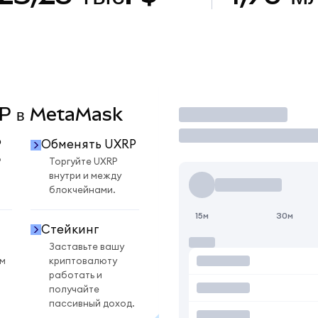
XRP в MetaMask
Торговать
P
Обменять UXRP
P
Торгуйте UXRP
внутри и между
блокчейнами.
15м
30м
Стейкинг
Заставьте вашу
ом
криптовалюту
работать и
получайте
пассивный доход.