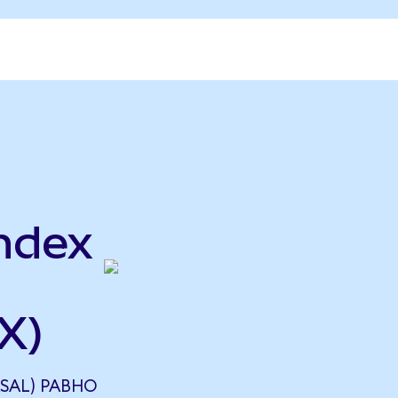
Index
X)
RSAL) РАВНО