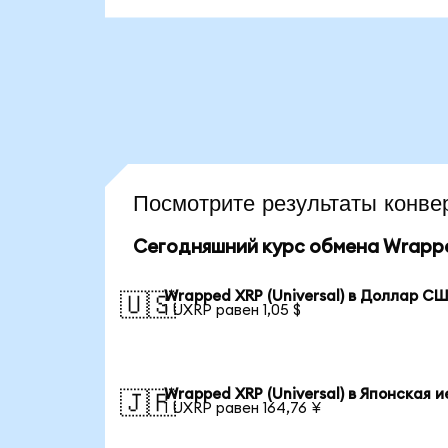
Посмотрите результаты кон
Сегодняшний курс обмена Wrapped
Wrapped XRP (Universal) в Доллар С
🇺🇸
1 UXRP равен 1,05 $
Wrapped XRP (Universal) в Японская 
🇯🇵
1 UXRP равен 164,76 ¥