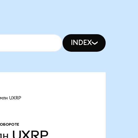
INDEX
 млн UXRP
 ОБОРОТЕ
лн
UXRP