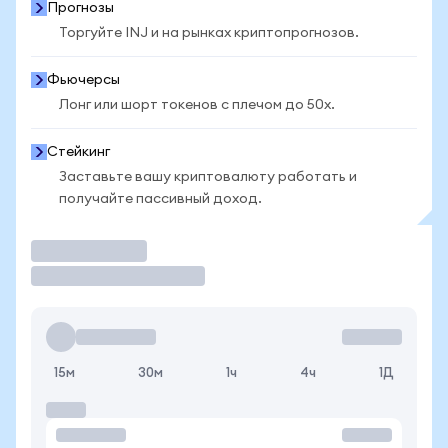
Прогнозы
Торгуйте INJ и на рынках криптопрогнозов.
Фьючерсы
Лонг или шорт токенов с плечом до 50x.
Стейкинг
Заставьте вашу криптовалюту работать и
получайте пассивный доход.
Торговать
15м
30м
1ч
4ч
1Д