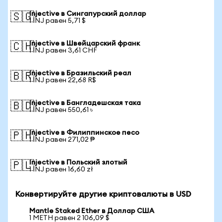
Injective в Сингапурский доллар
🇸🇬
1 INJ равен 5,71 $
Injective в Швейцарский франк
🇨🇭
1 INJ равен 3,61 CHF
Injective в Бразильский реал
🇧🇷
1 INJ равен 22,68 R$
Injective в Бангладешская така
🇧🇩
1 INJ равен 550,61 ৳
Injective в Филиппинское песо
🇵🇭
1 INJ равен 271,02 ₱
Injective в Польский злотый
🇵🇱
1 INJ равен 16,60 zł
Конвертируйте другие криптовалюты в USD
Mantle Staked Ether в Доллар США
1 METH равен 2 106,09 $