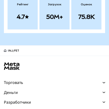
Рейтинг
Загрузок
Оценок
4.7
50M+
75.8K
INJ/FET
Нижний колонтитул сайта MetaMask
Торговать
Торговля
Деньги
Swaps
Покупайте
Разработчики
Прогнозы
НОВИНКА
Карта
Документация для разработчиков