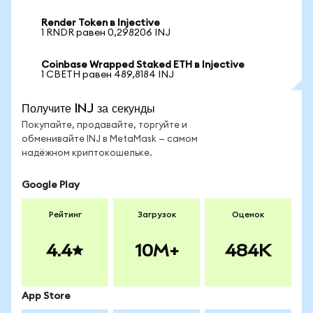
Render Token в Injective
1 RNDR равен 0,298206 INJ
Coinbase Wrapped Staked ETH в Injective
1 CBETH равен 489,8184 INJ
Получите INJ за секунды
Покупайте, продавайте, торгуйте и
обменивайте INJ в MetaMask — самом
надёжном криптокошельке.
Google Play
Рейтинг
Загрузок
Оценок
4.4
10M+
484K
App Store