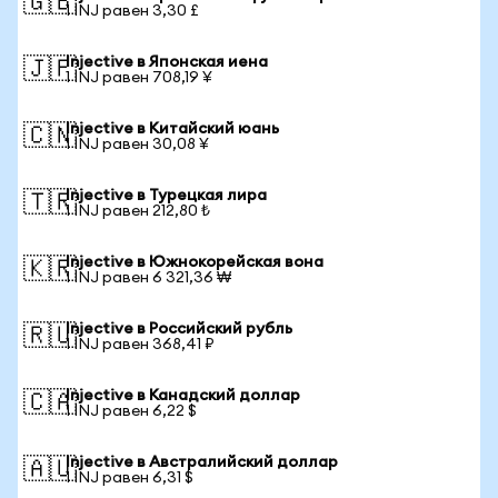
🇬🇧
1 INJ равен 3,30 £
Injective в Японская иена
🇯🇵
1 INJ равен 708,19 ¥
Injective в Китайский юань
🇨🇳
1 INJ равен 30,08 ¥
Injective в Турецкая лира
🇹🇷
1 INJ равен 212,80 ₺
Injective в Южнокорейская вона
🇰🇷
1 INJ равен 6 321,36 ₩
Injective в Российский рубль
🇷🇺
1 INJ равен 368,41 ₽
Injective в Канадский доллар
🇨🇦
1 INJ равен 6,22 $
Injective в Австралийский доллар
🇦🇺
1 INJ равен 6,31 $