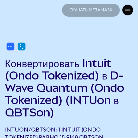
СКАЧАТЬ METAMASK
СКАЧАТЬ METAMASK
Конвертировать Intuit
(Ondo Tokenized) в D-
Wave Quantum (Ondo
Tokenized) (INTUon в
QBTSon)
INTUON/QBTSON: 1 INTUIT (ONDO
TOKENIZED) РАВНО 15,9148 QBTSON