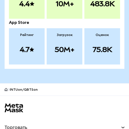
4.4
10M+
483.8K
App Store
Рейтинг
Загрузок
Оценок
4.7
50M+
75.8K
INTUon/QBTSon
Нижний колонтитул сайта MetaMask
Торговать