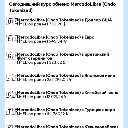
Сегодняшний курс обмена MercadoLibre (Ondo
Tokenized)
MercadoLibre (Ondo Tokenized) в Доллар США
🇺🇸
1 MELIon равен 1 780,90 $
MercadoLibre (Ondo Tokenized) в Евро
🇪🇺
1 MELIon равен 1 545,84 €
MercadoLibre (Ondo Tokenized) в Британский
🇬🇧
фунт стерлингов
1 MELIon равен 1 323,52 £
MercadoLibre (Ondo Tokenized) в Японская иена
🇯🇵
1 MELIon равен 282 295,04 ¥
MercadoLibre (Ondo Tokenized) в Китайский юань
🇨🇳
1 MELIon равен 12 021,26 ¥
MercadoLibre (Ondo Tokenized) в Турецкая лира
🇹🇷
1 MELIon равен 84 760,19 ₺
MercadoLibre (Ondo Tokenized) в Южнокорейская