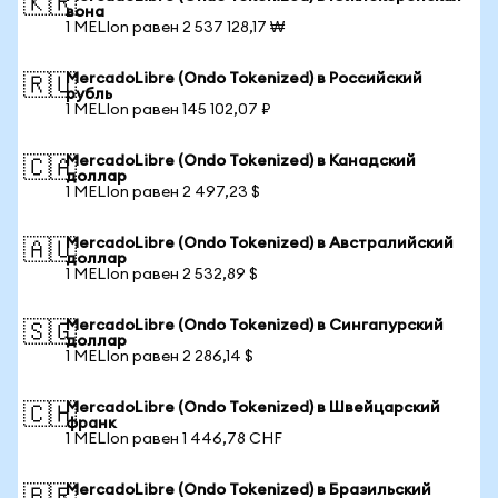
🇰🇷
вона
1 MELIon равен 2 537 128,17 ₩
MercadoLibre (Ondo Tokenized) в Российский
🇷🇺
рубль
1 MELIon равен 145 102,07 ₽
MercadoLibre (Ondo Tokenized) в Канадский
🇨🇦
доллар
1 MELIon равен 2 497,23 $
MercadoLibre (Ondo Tokenized) в Австралийский
🇦🇺
доллар
1 MELIon равен 2 532,89 $
MercadoLibre (Ondo Tokenized) в Сингапурский
🇸🇬
доллар
1 MELIon равен 2 286,14 $
MercadoLibre (Ondo Tokenized) в Швейцарский
🇨🇭
франк
1 MELIon равен 1 446,78 CHF
MercadoLibre (Ondo Tokenized) в Бразильский