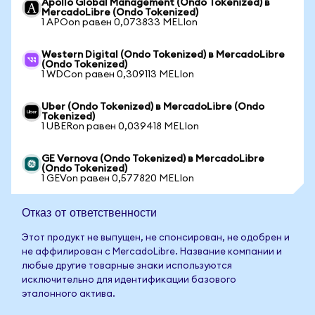
Apollo Global Management (Ondo Tokenized) в
MercadoLibre (Ondo Tokenized)
1 APOon равен 0,073833 MELIon
Western Digital (Ondo Tokenized) в MercadoLibre
(Ondo Tokenized)
1 WDCon равен 0,309113 MELIon
Uber (Ondo Tokenized) в MercadoLibre (Ondo
Tokenized)
1 UBERon равен 0,039418 MELIon
GE Vernova (Ondo Tokenized) в MercadoLibre
(Ondo Tokenized)
1 GEVon равен 0,577820 MELIon
Отказ от ответственности
Этот продукт не выпущен, не спонсирован, не одобрен и
не аффилирован с MercadoLibre. Название компании и
любые другие товарные знаки используются
исключительно для идентификации базового
эталонного актива.