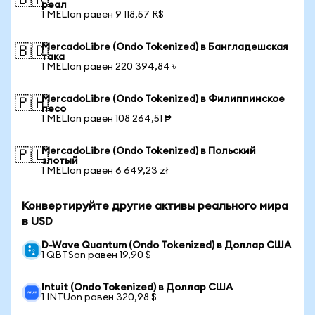
🇧🇷
реал
1 MELIon равен 9 118,57 R$
MercadoLibre (Ondo Tokenized) в Бангладешская
🇧🇩
така
1 MELIon равен 220 394,84 ৳
MercadoLibre (Ondo Tokenized) в Филиппинское
🇵🇭
песо
1 MELIon равен 108 264,51 ₱
MercadoLibre (Ondo Tokenized) в Польский
🇵🇱
злотый
1 MELIon равен 6 649,23 zł
Конвертируйте другие активы реального мира
в USD
D-Wave Quantum (Ondo Tokenized) в Доллар США
1 QBTSon равен 19,90 $
Intuit (Ondo Tokenized) в Доллар США
1 INTUon равен 320,98 $