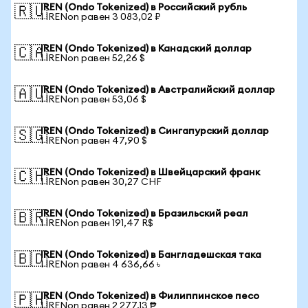
IREN (Ondo Tokenized) в Российский рубль
🇷🇺
1 IRENon равен 3 083,02 ₽
IREN (Ondo Tokenized) в Канадский доллар
🇨🇦
1 IRENon равен 52,26 $
IREN (Ondo Tokenized) в Австралийский доллар
🇦🇺
1 IRENon равен 53,06 $
IREN (Ondo Tokenized) в Сингапурский доллар
🇸🇬
1 IRENon равен 47,90 $
IREN (Ondo Tokenized) в Швейцарский франк
🇨🇭
1 IRENon равен 30,27 CHF
IREN (Ondo Tokenized) в Бразильский реал
🇧🇷
1 IRENon равен 191,47 R$
IREN (Ondo Tokenized) в Бангладешская така
🇧🇩
1 IRENon равен 4 636,66 ৳
IREN (Ondo Tokenized) в Филиппинское песо
🇵🇭
1 IRENon равен 2 277,13 ₱