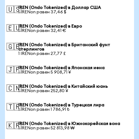
IREN (Ondo Tokenized) в Доллар США
🇺🇸
1 IRENon равен 37,46 $
IREN (Ondo Tokenized) в Евро
🇪🇺
1 IRENon равен 32,41 €
IREN (Ondo Tokenized) в Британский фунт
🇬🇧
стерлингов
1 IRENon равен 27,77 £
IREN (Ondo Tokenized) в Японская иена
🇯🇵
1 IRENon равен 5 908,71 ¥
IREN (Ondo Tokenized) в Китайский юань
🇨🇳
1 IRENon равен 252,80 ¥
IREN (Ondo Tokenized) в Турецкая лира
🇹🇷
1 IRENon равен 1 786,91 ₺
IREN (Ondo Tokenized) в Южнокорейская вона
🇰🇷
1 IRENon равен 52 813,98 ₩