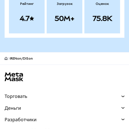
Рейтинг
Загрузок
Оценок
4.7
50M+
75.8K
IRENon/DISon
Нижний колонтитул сайта MetaMask
Торговать
Торговля
Деньги
Swaps
Покупайте
Разработчики
Прогнозы
НОВИНКА
Карта
Документация для разработчиков