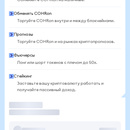
Обменяйте COHRon на наличные.
Обменять COHRon
Торгуйте COHRon внутри и между блокчейнами.
Прогнозы
Торгуйте COHRon и на рынках криптопрогнозов.
Фьючерсы
Лонг или шорт токенов с плечом до 50x.
Стейкинг
Заставьте вашу криптовалюту работать и
получайте пассивный доход.
Торговать