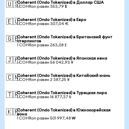
Coherent (Ondo Tokenized) в Доллар США
🇺🇸
1 COHRon равен 353,79 $
Coherent (Ondo Tokenized) в Евро
🇪🇺
1 COHRon равен 307,04 €
Coherent (Ondo Tokenized) в Британский фунт
🇬🇧
стерлингов
1 COHRon равен 263,08 £
Coherent (Ondo Tokenized) в Японская иена
🇯🇵
1 COHRon равен 56 042,93 ¥
Coherent (Ondo Tokenized) в Китайский юань
🇨🇳
1 COHRon равен 2 387,25 ¥
Coherent (Ondo Tokenized) в Турецкая лира
🇹🇷
1 COHRon равен 16 877,37 ₺
Coherent (Ondo Tokenized) в Южнокорейская
🇰🇷
вона
1 COHRon равен 501 997,48 ₩