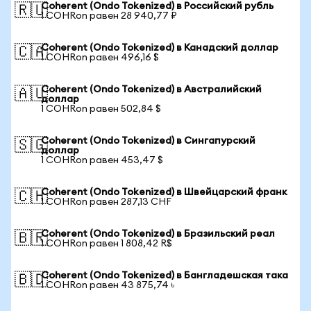
Coherent (Ondo Tokenized) в Российский рубль
🇷🇺
1 COHRon равен 28 940,77 ₽
Coherent (Ondo Tokenized) в Канадский доллар
🇨🇦
1 COHRon равен 496,16 $
Coherent (Ondo Tokenized) в Австралийский
🇦🇺
доллар
1 COHRon равен 502,84 $
Coherent (Ondo Tokenized) в Сингапурский
🇸🇬
доллар
1 COHRon равен 453,47 $
Coherent (Ondo Tokenized) в Швейцарский франк
🇨🇭
1 COHRon равен 287,13 CHF
Coherent (Ondo Tokenized) в Бразильский реал
🇧🇷
1 COHRon равен 1 808,42 R$
Coherent (Ondo Tokenized) в Бангладешская така
🇧🇩
1 COHRon равен 43 875,74 ৳