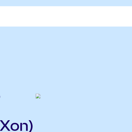
o
IXon)