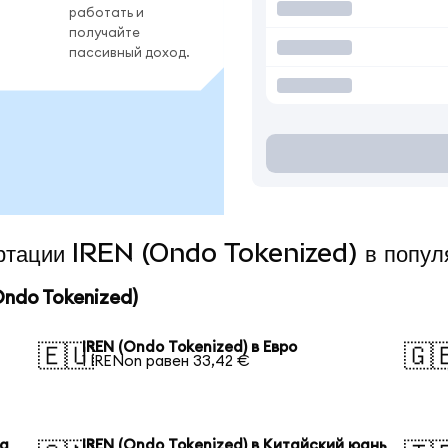
работать и
получайте
пассивный доход.
ертации IREN (Ondo Tokenized) в попу
ndo Tokenized)
IREN (Ondo Tokenized) в Евро
🇪🇺
🇬
1 IRENon равен 33,42 €
на
IREN (Ondo Tokenized) в Китайский юань