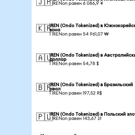
🇯🇵
1 IRENon равен 6 086,9 ¥
IREN (Ondo Tokenized) в Южнокорейс
🇰🇷
вона
1 IRENon равен 54 961,07 ₩
IREN (Ondo Tokenized) в Австралийск
🇦🇺
доллар
1 IRENon равен 54,78 $
IREN (Ondo Tokenized) в Бразильский
🇧🇷
реал
1 IRENon равен 197,52 R$
IREN (Ondo Tokenized) в Польский зл
🇵🇱
1 IRENon равен 143,67 zł