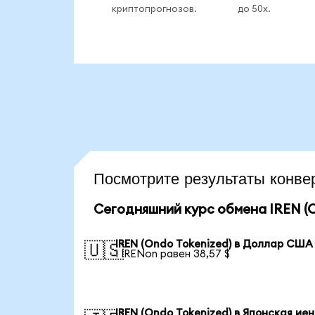
криптопрогнозов.
до 50x.
Посмотрите результаты конв
Сегодняшний курс обмена IREN (O
IREN (Ondo Tokenized) в Доллар США
🇺🇸
1 IRENon равен 38,57 $
IREN (Ondo Tokenized) в Японская ие