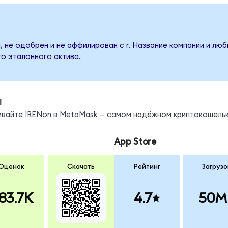
, не одобрен и не аффилирован с r. Название компании и лю
о эталонного актива.
ы
нивайте IRENon в MetaMask — самом надёжном криптокошельк
App Store
Оценок
Скачать
Рейтинг
Загрузо
83.7K
4.7
50M