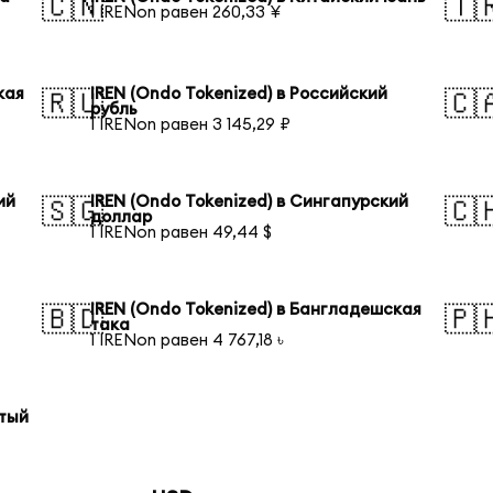
🇨🇳
🇹
1 IRENon равен 260,33 ¥
кая
IREN (Ondo Tokenized) в Российский
🇷🇺
🇨
рубль
1 IRENon равен 3 145,29 ₽
ий
IREN (Ondo Tokenized) в Сингапурский
🇸🇬
🇨
доллар
1 IRENon равен 49,44 $
IREN (Ondo Tokenized) в Бангладешская
🇧🇩
🇵
така
1 IRENon равен 4 767,18 ৳
отый