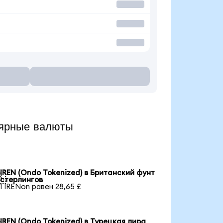
лярные валюты
IREN (Ondo Tokenized) в Британский фунт

стерлингов
1 IRENon равен 28,65 £
IREN (Ondo Tokenized) в Турецкая лира