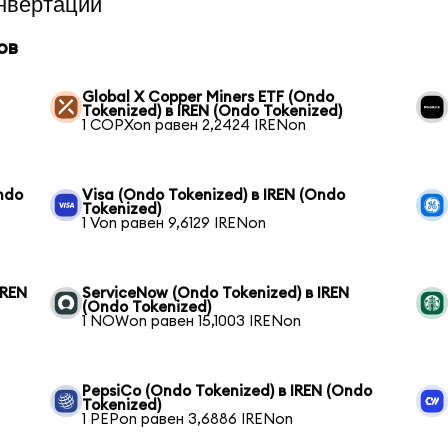
нвертации
ов
Global X Copper Miners ETF (Ondo
Tokenized) в IREN (Ondo Tokenized)
1 COPXon равен 2,2424 IRENon
ndo
Visa (Ondo Tokenized) в IREN (Ondo
Tokenized)
1 Von равен 9,6129 IRENon
IREN
ServiceNow (Ondo Tokenized) в IREN
(Ondo Tokenized)
1 NOWon равен 15,1003 IRENon
PepsiCo (Ondo Tokenized) в IREN (Ondo
Tokenized)
1 PEPon равен 3,6886 IRENon