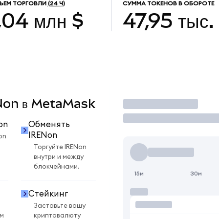
ЪЕМ ТОРГОВЛИ
(24 Ч)
СУММА ТОКЕНОВ В ОБОРОТЕ
,04 млн $
47,95 тыс.
ENon в MetaMask
Торговать
on
Обменять
IRENon
on
Торгуйте IRENon
внутри и между
блокчейнами.
15м
30м
Стейкинг
Заставьте вашу
ом
криптовалюту