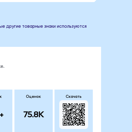
бые другие товарные знаки используются
е.
к
Оценок
Скачать
+
75.8K