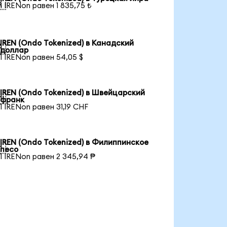

1 IRENon равен 1 835,75 ₺
IREN (Ondo Tokenized) в Канадский

доллар
1 IRENon равен 54,05 $
IREN (Ondo Tokenized) в Швейцарский

франк
1 IRENon равен 31,19 CHF
IREN (Ondo Tokenized) в Филиппинское

песо
1 IRENon равен 2 345,94 ₱