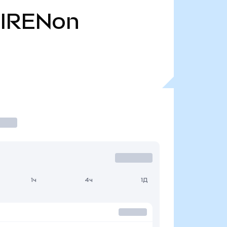
IRENon
1ч
4ч
1Д