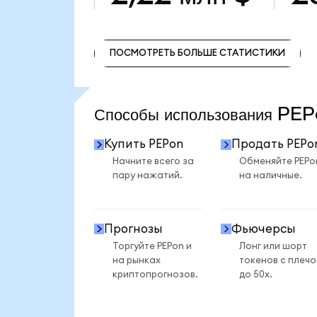
ПОСМОТРЕТЬ БОЛЬШЕ СТАТИСТИКИ
ПОСМОТРЕТЬ БОЛЬШЕ СТАТИСТИКИ
Способы использования P
Купить PEPon
Продать PEPo
Начните всего за
Обменяйте PEPo
пару нажатий.
на наличные.
Прогнозы
Фьючерсы
Торгуйте PEPon и
Лонг или шорт
на рынках
токенов с плеч
криптопрогнозов.
до 50x.