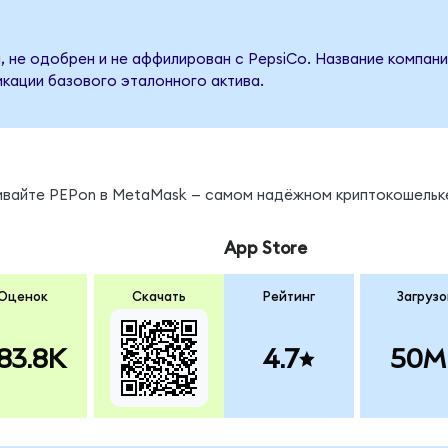
, не одобрен и не аффилирован с PepsiCo. Название компани
кации базового эталонного актива.
нивайте PEPon в MetaMask — самом надёжном криптокошельк
App Store
Оценок
Скачать
Рейтинг
Загрузо
83.8K
4.7
50M