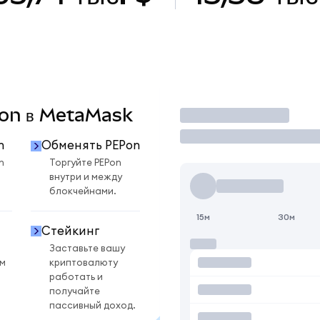
EPon в MetaMask
Торговать
n
Обменять PEPon
n
Торгуйте PEPon
внутри и между
блокчейнами.
15м
30м
Стейкинг
Заставьте вашу
ом
криптовалюту
работать и
получайте
пассивный доход.