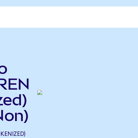
o
IREN
zed)
Non)
KENIZED)