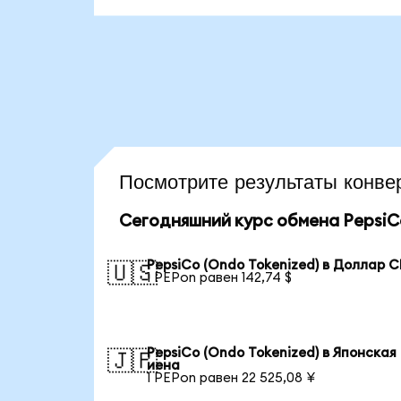
Посмотрите результаты кон
Сегодняшний курс обмена PepsiCo
PepsiCo (Ondo Tokenized) в Доллар 
🇺🇸
1 PEPon равен 142,74 $
PepsiCo (Ondo Tokenized) в Японская
🇯🇵
иена
1 PEPon равен 22 525,08 ¥