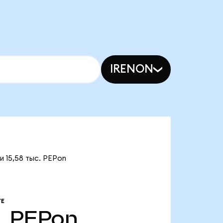
IRENON
и 15,58 тыс. PEPon
Е
.
PEPon