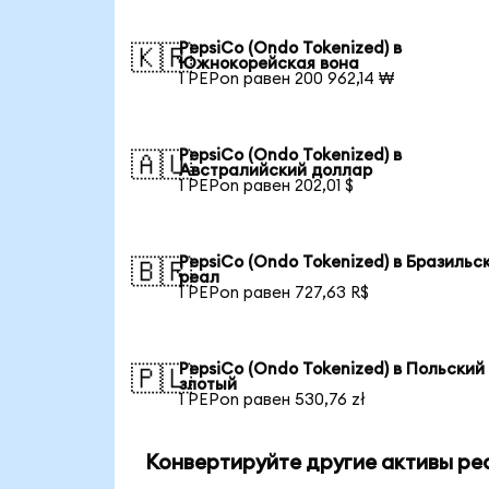
PepsiCo (Ondo Tokenized) в
🇰🇷
Южнокорейская вона
1 PEPon равен 200 962,14 ₩
PepsiCo (Ondo Tokenized) в
🇦🇺
Австралийский доллар
1 PEPon равен 202,01 $
PepsiCo (Ondo Tokenized) в Бразильс
🇧🇷
реал
1 PEPon равен 727,63 R$
PepsiCo (Ondo Tokenized) в Польский
🇵🇱
злотый
1 PEPon равен 530,76 zł
Конвертируйте другие активы ре