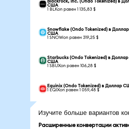
Blackrock, Inc. (Ondo Tokenized) в Д
США
1 BLKon равен 1 135,83 $
Snowflake (Ondo Tokenized) в Доллар
США
1 SNOWon равен 319,25 $
Starbucks (Ondo Tokenized) в Доллар
США
1 SBUXon равен 106,28 $
Equinix (Ondo Tokenized) в Доллар 
1 EQIXon равен 1 059,48 $
Изучите больше вариантов ко
Расширенные конвертации актив