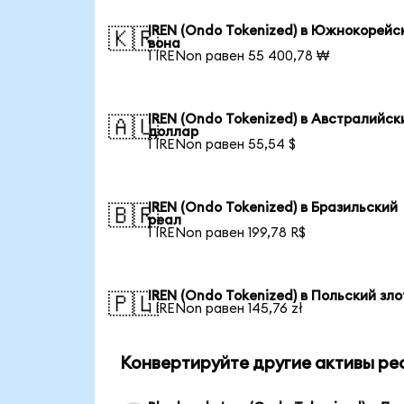
IREN (Ondo Tokenized) в Южнокорейс
🇰🇷
вона
1 IRENon равен 55 400,78 ₩
IREN (Ondo Tokenized) в Австралийск
🇦🇺
доллар
1 IRENon равен 55,54 $
IREN (Ondo Tokenized) в Бразильский
🇧🇷
реал
1 IRENon равен 199,78 R$
IREN (Ondo Tokenized) в Польский зл
🇵🇱
1 IRENon равен 145,76 zł
Конвертируйте другие активы ре