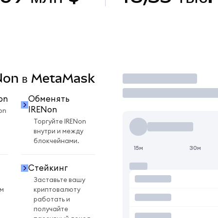
ENon в MetaMask
Торговать
on
Обменять
IRENon
on
Торгуйте IRENon
внутри и между
блокчейнами.
15м
30м
Стейкинг
Заставьте вашу
ом
криптовалюту
работать и
получайте