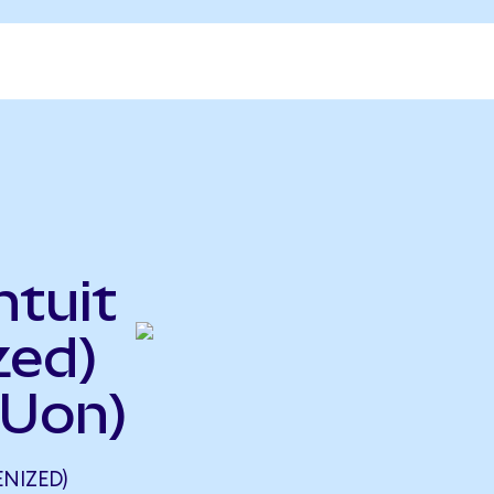
ntuit
zed)
TUon)
NIZED)