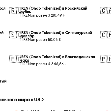
кая
IREN (Ondo Tokenized) в Российский
🇷🇺
🇨
рубль
1 IRENon равен 3 210,49 ₽
ий
IREN (Ondo Tokenized) в Сингапурский
🇸🇬
🇨
доллар
1 IRENon равен 50,08 $
IREN (Ondo Tokenized) в Бангладешская
🇧🇩
🇵
така
1 IRENon равен 4 846,56 ৳
отый
ального мира в USD