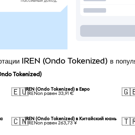
пассивный доход.
ертации IREN (Ondo Tokenized) в попу
ndo Tokenized)
IREN (Ondo Tokenized) в Евро
🇪🇺
🇬
1 IRENon равен 33,91 €
на
IREN (Ondo Tokenized) в Китайский юань
🇨🇳
🇹
1 IRENon равен 263,73 ¥