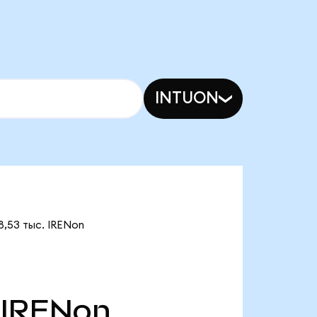
INTUON
8,53 тыс. IRENon
IRENon