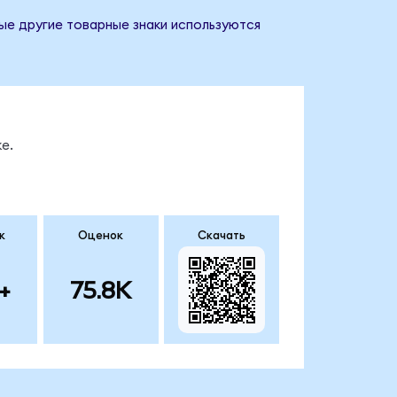
бые другие товарные знаки используются
е.
к
Оценок
Скачать
+
75.8K