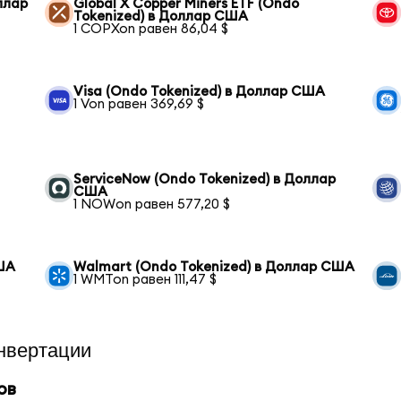
оллар
Global X Copper Miners ETF (Ondo
Tokenized) в Доллар США
1 COPXon равен 86,04 $
Visa (Ondo Tokenized) в Доллар США
1 Von равен 369,69 $
ServiceNow (Ondo Tokenized) в Доллар
США
1 NOWon равен 577,20 $
США
Walmart (Ondo Tokenized) в Доллар США
1 WMTon равен 111,47 $
нвертации
ов