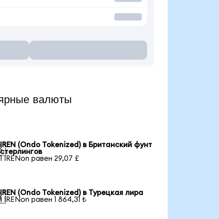
лярные валюты
IREN (Ondo Tokenized) в Британский фунт

стерлингов
1 IRENon равен 29,07 £
IREN (Ondo Tokenized) в Турецкая лира

1 IRENon равен 1 864,31 ₺