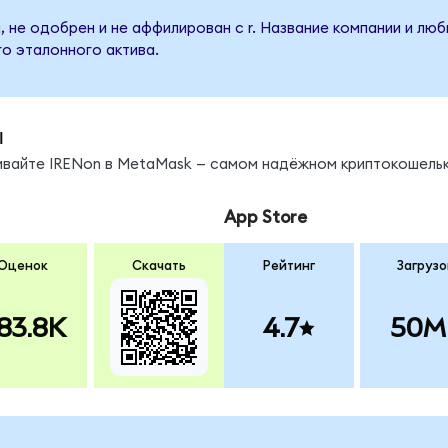
, не одобрен и не аффилирован с r. Название компании и лю
о эталонного актива.
ы
нивайте IRENon в MetaMask — самом надёжном криптокошельк
App Store
Оценок
Скачать
Рейтинг
Загрузо
83.8K
4.7
50M