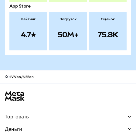
App Store
Рейтинг
Загрузок
Оценок
4.7
50M+
75.8K
IVVon/NEEon
Нижний колонтитул сайта MetaMask
Торговать
Торговля
Деньги
Swaps
Покупайте