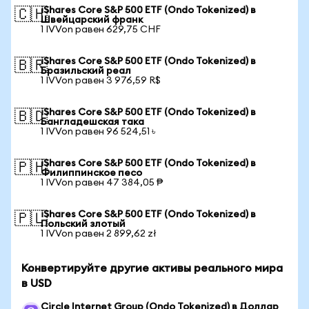
iShares Core S&P 500 ETF (Ondo Tokenized) в
🇨🇭
Швейцарский франк
1 IVVon равен 629,75 CHF
iShares Core S&P 500 ETF (Ondo Tokenized) в
🇧🇷
Бразильский реал
1 IVVon равен 3 976,59 R$
iShares Core S&P 500 ETF (Ondo Tokenized) в
🇧🇩
Бангладешская така
1 IVVon равен 96 524,51 ৳
iShares Core S&P 500 ETF (Ondo Tokenized) в
🇵🇭
Филиппинское песо
1 IVVon равен 47 384,05 ₱
iShares Core S&P 500 ETF (Ondo Tokenized) в
🇵🇱
Польский злотый
1 IVVon равен 2 899,62 zł
Конвертируйте другие активы реального мира
в USD
Circle Internet Group (Ondo Tokenized) в Доллар