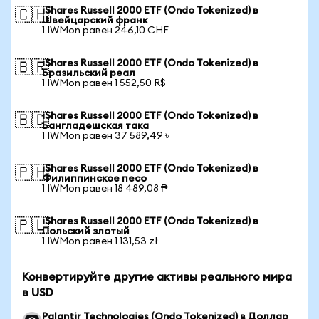
iShares Russell 2000 ETF (Ondo Tokenized) в
🇨🇭
Швейцарский франк
1 IWMon равен 246,10 CHF
iShares Russell 2000 ETF (Ondo Tokenized) в
🇧🇷
Бразильский реал
1 IWMon равен 1 552,50 R$
iShares Russell 2000 ETF (Ondo Tokenized) в
🇧🇩
Бангладешская така
1 IWMon равен 37 589,49 ৳
iShares Russell 2000 ETF (Ondo Tokenized) в
🇵🇭
Филиппинское песо
1 IWMon равен 18 489,08 ₱
iShares Russell 2000 ETF (Ondo Tokenized) в
🇵🇱
Польский злотый
1 IWMon равен 1 131,53 zł
Конвертируйте другие активы реального мира
в USD
Palantir Technologies (Ondo Tokenized) в Доллар