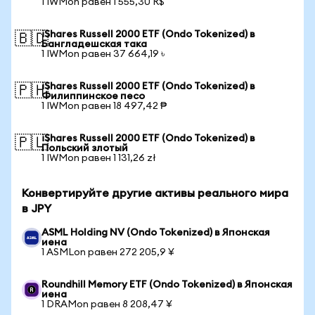
1 IWMon равен 1 555,30 R$
iShares Russell 2000 ETF (Ondo Tokenized) в
🇧🇩
Бангладешская така
1 IWMon равен 37 664,19 ৳
iShares Russell 2000 ETF (Ondo Tokenized) в
🇵🇭
Филиппинское песо
1 IWMon равен 18 497,42 ₱
iShares Russell 2000 ETF (Ondo Tokenized) в
🇵🇱
Польский злотый
1 IWMon равен 1 131,26 zł
Конвертируйте другие активы реального мира
в JPY
ASML Holding NV (Ondo Tokenized) в Японская
иена
1 ASMLon равен 272 205,9 ¥
Roundhill Memory ETF (Ondo Tokenized) в Японская
иена
1 DRAMon равен 8 208,47 ¥