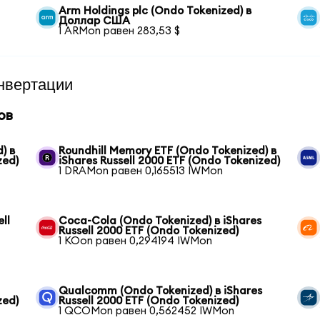
Arm Holdings plc (Ondo Tokenized) в
Доллар США
1 ARMon равен 283,53 $
нвертации
ов
) в
Roundhill Memory ETF (Ondo Tokenized) в
zed)
iShares Russell 2000 ETF (Ondo Tokenized)
1 DRAMon равен 0,165513 IWMon
ll
Coca-Cola (Ondo Tokenized) в iShares
Russell 2000 ETF (Ondo Tokenized)
1 KOon равен 0,294194 IWMon
Qualcomm (Ondo Tokenized) в iShares
zed)
Russell 2000 ETF (Ondo Tokenized)
1 QCOMon равен 0,562452 IWMon