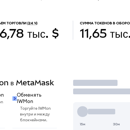
ЕМ ТОРГОВЛИ
(24 Ч)
СУММА ТОКЕНОВ В ОБОРО
6,78 тыс. $
11,65 тыс
WMon в MetaMask
Торговать
on
Обменять
IWMon
on
Торгуйте IWMon
внутри и между
блокчейнами.
15м
30м