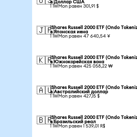
🇺🇸
в Доллар США
1 IWMon равен 301,91 $
iShares Russell 2000 ETF (Ondo Tokeni
🇯🇵
в Японская иена
1 IWMon равен 47 640,54 ¥
iShares Russell 2000 ETF (Ondo Tokeni
🇰🇷
в Южнокорейская вона
1 IWMon равен 425 058,22 ₩
iShares Russell 2000 ETF (Ondo Tokeni
🇦🇺
в Австралийский доллар
1 IWMon равен 427,15 $
iShares Russell 2000 ETF (Ondo Tokeni
🇧🇷
в Бразильский реал
1 IWMon равен 1 539,01 R$