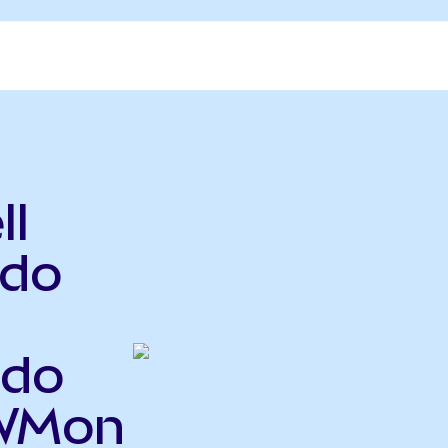
ll
ndo
ndo
IWMon