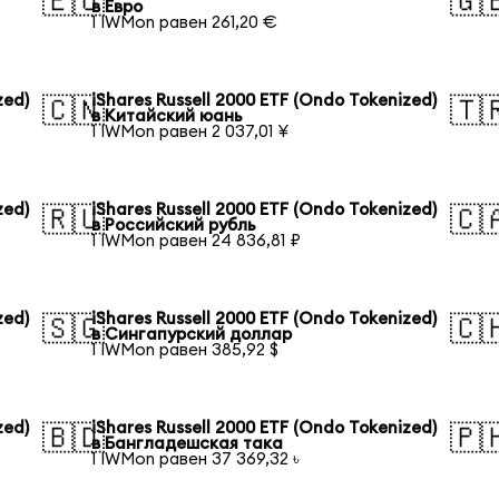
🇪🇺
🇬
в Евро
1 IWMon равен 261,20 €
zed)
iShares Russell 2000 ETF (Ondo Tokenized)
🇨🇳
🇹
в Китайский юань
1 IWMon равен 2 037,01 ¥
zed)
iShares Russell 2000 ETF (Ondo Tokenized)
🇷🇺
🇨
в Российский рубль
1 IWMon равен 24 836,81 ₽
zed)
iShares Russell 2000 ETF (Ondo Tokenized)
🇸🇬
🇨
в Сингапурский доллар
1 IWMon равен 385,92 $
zed)
iShares Russell 2000 ETF (Ondo Tokenized)
🇧🇩
🇵
в Бангладешская така
1 IWMon равен 37 369,32 ৳