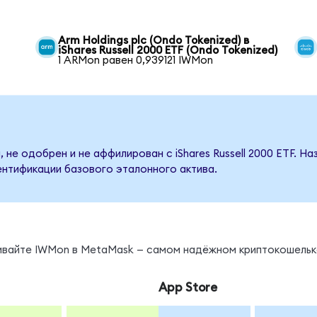
Arm Holdings plc (Ondo Tokenized) в
iShares Russell 2000 ETF (Ondo Tokenized)
1 ARMon равен 0,939121 IWMon
 не одобрен и не аффилирован с iShares Russell 2000 ETF. Н
ентификации базового эталонного актива.
нивайте IWMon в MetaMask — самом надёжном криптокошельк
App Store