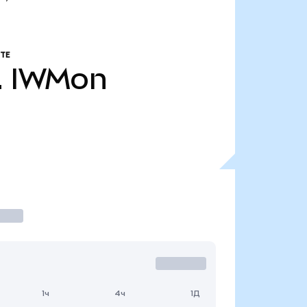
ТЕ
.
IWMon
1ч
4ч
1Д