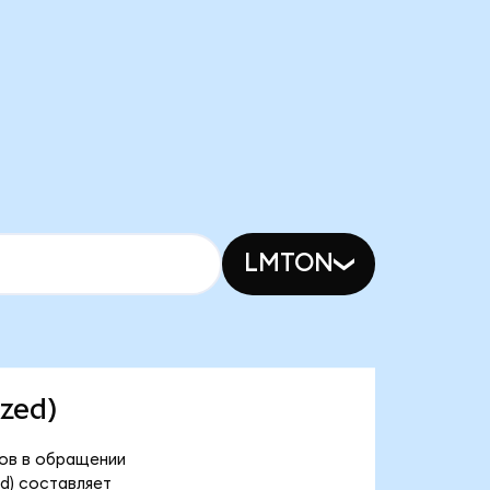
LMTON
ized)
енов в обращении
ed) составляет