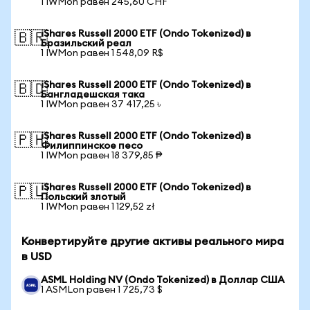
1 IWMon равен 245,60 CHF
iShares Russell 2000 ETF (Ondo Tokenized) в
🇧🇷
Бразильский реал
1 IWMon равен 1 548,09 R$
iShares Russell 2000 ETF (Ondo Tokenized) в
🇧🇩
Бангладешская така
1 IWMon равен 37 417,25 ৳
iShares Russell 2000 ETF (Ondo Tokenized) в
🇵🇭
Филиппинское песо
1 IWMon равен 18 379,85 ₱
iShares Russell 2000 ETF (Ondo Tokenized) в
🇵🇱
Польский злотый
1 IWMon равен 1 129,52 zł
Конвертируйте другие активы реального мира
в USD
ASML Holding NV (Ondo Tokenized) в Доллар США
1 ASMLon равен 1 725,73 $