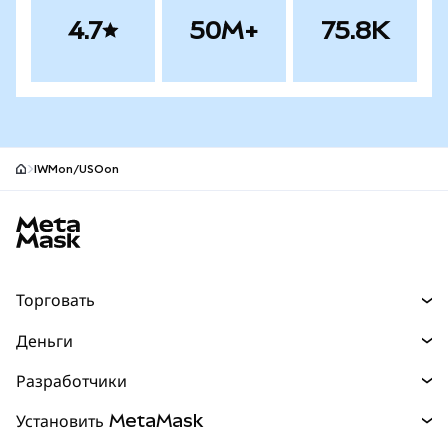
4.7
50M+
75.8K
IWMon/USOon
Нижний колонтитул сайта MetaMask
Торговать
Торговля
Деньги
Swaps
Покупайте
Разработчики
Прогнозы
НОВИНКА
Карта
Документация для разработчиков
Установить MetaMask
Перпы
НОВИНКА
mUSD
НОВИНКА
Инфопанель
Защита транзакций