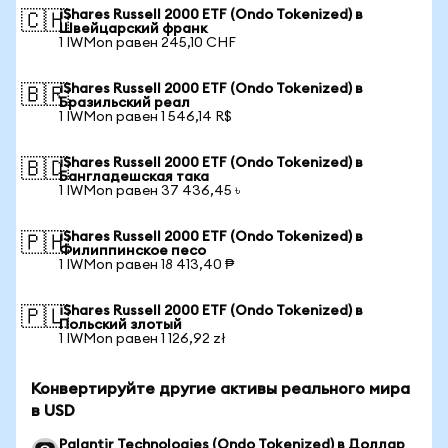
iShares Russell 2000 ETF (Ondo Tokenized) в
🇨🇭
Швейцарский франк
1 IWMon равен 245,10 CHF
iShares Russell 2000 ETF (Ondo Tokenized) в
🇧🇷
Бразильский реал
1 IWMon равен 1 546,14 R$
iShares Russell 2000 ETF (Ondo Tokenized) в
🇧🇩
Бангладешская така
1 IWMon равен 37 436,45 ৳
iShares Russell 2000 ETF (Ondo Tokenized) в
🇵🇭
Филиппинское песо
1 IWMon равен 18 413,40 ₱
iShares Russell 2000 ETF (Ondo Tokenized) в
🇵🇱
Польский злотый
1 IWMon равен 1 126,92 zł
Конвертируйте другие активы реального мира
в USD
Palantir Technologies (Ondo Tokenized) в Доллар