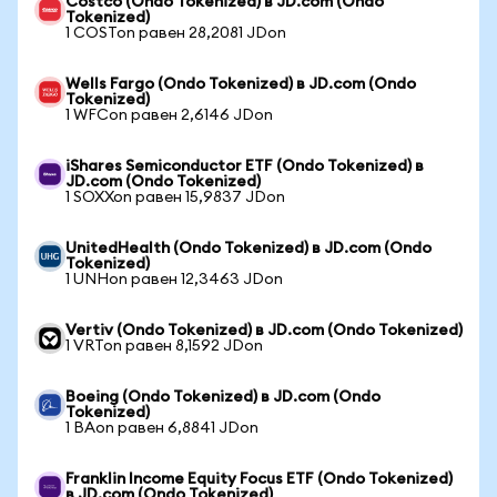
Costco (Ondo Tokenized) в JD.com (Ondo
Tokenized)
1 COSTon равен 28,2081 JDon
Wells Fargo (Ondo Tokenized) в JD.com (Ondo
Tokenized)
1 WFCon равен 2,6146 JDon
iShares Semiconductor ETF (Ondo Tokenized) в
JD.com (Ondo Tokenized)
1 SOXXon равен 15,9837 JDon
UnitedHealth (Ondo Tokenized) в JD.com (Ondo
Tokenized)
1 UNHon равен 12,3463 JDon
Vertiv (Ondo Tokenized) в JD.com (Ondo Tokenized)
1 VRTon равен 8,1592 JDon
Boeing (Ondo Tokenized) в JD.com (Ondo
Tokenized)
1 BAon равен 6,8841 JDon
Franklin Income Equity Focus ETF (Ondo Tokenized)
в JD.com (Ondo Tokenized)