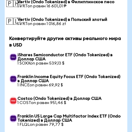
Vertiv (Ondo Tokenized) в Филиппинское песо
🇵🇭
1 VRTon равен 16 601,01 ₱
Vertiv (Ondo Tokenized) в Польский злотый
🇵🇱
1 VRTon равен 1 016,86 zł
Конвертируйте другие активы реального мира
в USD
iShares Semiconductor ETF (Ondo Tokenized) в
Доллар США
1 SOXXon равен 539,13 $
Franklin Income Equity Focus ETF (Ondo Tokenized)
в Доллар США
1 INCEon равен 69,92 $
Costco (Ondo Tokenized) в Доллар США
1 COSTon равен 951,46 $
Franklin US Large Cap Multifactor Index ETF (Ondo
Tokenized) в Доллар США
1 FLQLon равен 79,77 $