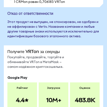
1 CRMon равен 0,706183 VRTon
Отказ от ответственности
Этот продукт не выпущен, не спонсирован, не одобрен и
не аффилирован с Vertiv. Название компании и любые
другие товарные знаки используются исключительно для
идентификации базового эталонного актива.
Получите VRTon за секунды
Покупайте, продавайте, торгуйте и
обменивайте VRTon в MetaMask —
самом надёжном криптокошельке.
Google Play
Рейтинг
Загрузок
Оценок
4.4
10M+
483.8K