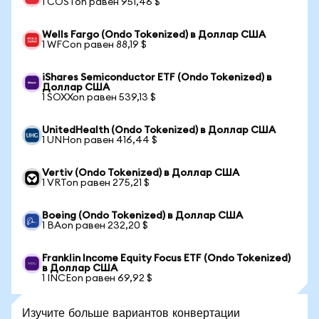
1 COSTon равен 951,46 $
Wells Fargo (Ondo Tokenized) в Доллар США
1 WFCon равен 88,19 $
iShares Semiconductor ETF (Ondo Tokenized) в
Доллар США
1 SOXXon равен 539,13 $
UnitedHealth (Ondo Tokenized) в Доллар США
1 UNHon равен 416,44 $
Vertiv (Ondo Tokenized) в Доллар США
1 VRTon равен 275,21 $
Boeing (Ondo Tokenized) в Доллар США
1 BAon равен 232,20 $
Franklin Income Equity Focus ETF (Ondo Tokenized)
в Доллар США
1 INCEon равен 69,92 $
Изучите больше вариантов конвертации