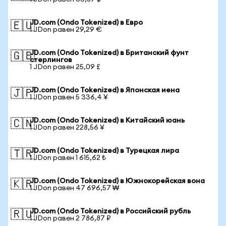
JD.com (Ondo Tokenized) в Евро
🇪🇺
1 JDon равен 29,29 €
JD.com (Ondo Tokenized) в Британский фунт
🇬🇧
стерлингов
1 JDon равен 25,09 £
JD.com (Ondo Tokenized) в Японская иена
🇯🇵
1 JDon равен 5 336,4 ¥
JD.com (Ondo Tokenized) в Китайский юань
🇨🇳
1 JDon равен 228,56 ¥
JD.com (Ondo Tokenized) в Турецкая лира
🇹🇷
1 JDon равен 1 615,62 ₺
JD.com (Ondo Tokenized) в Южнокорейская вона
🇰🇷
1 JDon равен 47 696,57 ₩
JD.com (Ondo Tokenized) в Российский рубль
🇷🇺
1 JDon равен 2 786,87 ₽