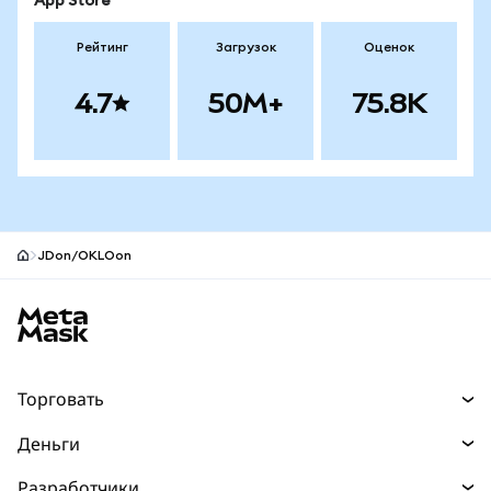
App Store
Рейтинг
Загрузок
Оценок
4.7
50M+
75.8K
JDon/OKLOon
Нижний колонтитул сайта MetaMask
Торговать
Торговля
Деньги
Swaps
Покупайте
Разработчики