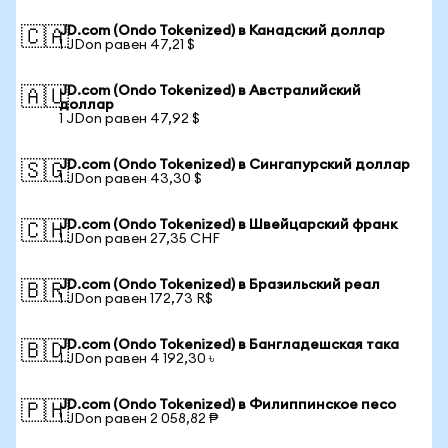
JD.com (Ondo Tokenized) в Канадский доллар
🇨🇦
1 JDon равен 47,21 $
JD.com (Ondo Tokenized) в Австралийский
🇦🇺
доллар
1 JDon равен 47,92 $
JD.com (Ondo Tokenized) в Сингапурский доллар
🇸🇬
1 JDon равен 43,30 $
JD.com (Ondo Tokenized) в Швейцарский франк
🇨🇭
1 JDon равен 27,35 CHF
JD.com (Ondo Tokenized) в Бразильский реал
🇧🇷
1 JDon равен 172,73 R$
JD.com (Ondo Tokenized) в Бангладешская така
🇧🇩
1 JDon равен 4 192,30 ৳
JD.com (Ondo Tokenized) в Филиппинское песо
🇵🇭
1 JDon равен 2 058,82 ₱