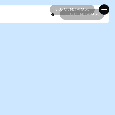
СКАЧАТЬ METAMASK
СКАЧАТЬ METAMASK
СКАЧАТЬ METAMASK
СКАЧАТЬ METAMASK