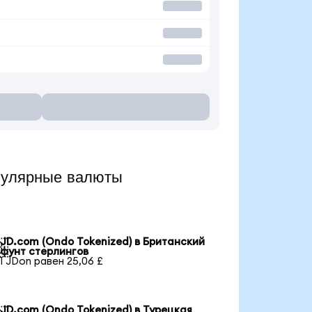
пулярные валюты
JD.com (Ondo Tokenized) в Британский

фунт стерлингов
1 JDon равен 25,06 £
JD.com (Ondo Tokenized) в Турецкая