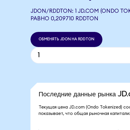
JDON/RDDTON: 1 JD.COM (ONDO TOK
РАВНО 0,209710 RDDTON
ОБМЕНЯТЬ JDON НА RDDTON
Последние данные рынка J
Текущая цена JD.com (Ondo Tokenized) сос
показывает, что общая рыночная капитализ