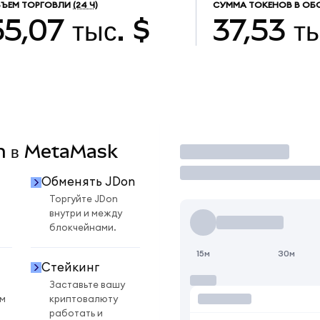
ЪЕМ ТОРГОВЛИ
(24 Ч)
СУММА ТОКЕНОВ В ОБ
55,07 тыс. $
37,53 ты
on в MetaMask
Торговать
Обменять JDon
n
Торгуйте JDon
внутри и между
блокчейнами.
15м
30м
Стейкинг
Заставьте вашу
ом
криптовалюту
работать и