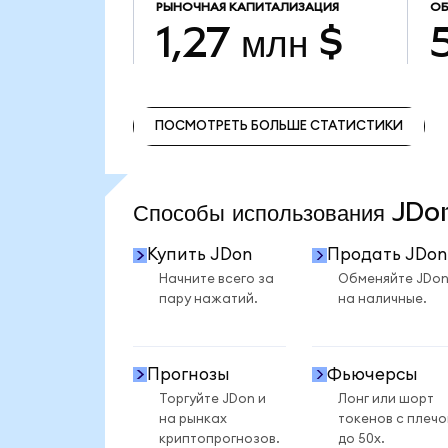
РЫНОЧНАЯ КАПИТАЛИЗАЦИЯ
ОБ
1,27 млн $
ПОСМОТРЕТЬ БОЛЬШЕ СТАТИСТИКИ
ПОСМОТРЕТЬ БОЛЬШЕ СТАТИСТИКИ
Способы использования JD
Купить JDon
Продать JDon
Начните всего за
Обменяйте JDo
пару нажатий.
на наличные.
Прогнозы
Фьючерсы
Торгуйте JDon и
Лонг или шорт
на рынках
токенов с плеч
криптопрогнозов.
до 50x.