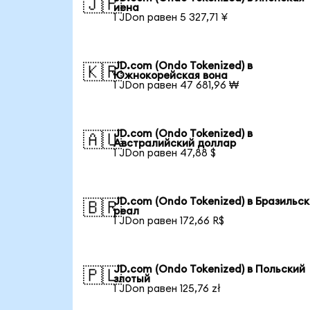
🇯🇵
иена
1 JDon равен 5 327,71 ¥
JD.com (Ondo Tokenized) в
🇰🇷
Южнокорейская вона
1 JDon равен 47 681,96 ₩
JD.com (Ondo Tokenized) в
🇦🇺
Австралийский доллар
1 JDon равен 47,88 $
JD.com (Ondo Tokenized) в Бразильс
🇧🇷
реал
1 JDon равен 172,66 R$
JD.com (Ondo Tokenized) в Польский
🇵🇱
злотый
1 JDon равен 125,76 zł