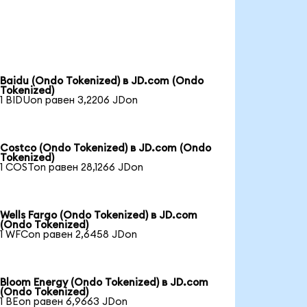
Baidu (Ondo Tokenized) в JD.com (Ondo
Tokenized)
1 BIDUon равен 3,2206 JDon
Costco (Ondo Tokenized) в JD.com (Ondo
Tokenized)
1 COSTon равен 28,1266 JDon
Wells Fargo (Ondo Tokenized) в JD.com
(Ondo Tokenized)
1 WFCon равен 2,6458 JDon
Bloom Energy (Ondo Tokenized) в JD.com
(Ondo Tokenized)
1 BEon равен 6,9663 JDon