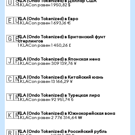
KLA (Ondo Tokenized) в Доллар США
🇺🇸
1 KLACon равен 1 950,82 $
KLA (Ondo Tokenized) в Евро
🇪🇺
1 KLACon равен 1 693,16 €
KLA (Ondo Tokenized) в Британский фунт
🇬🇧
стерлингов
1 KLACon равен 1 450,26 £
KLA (Ondo Tokenized) в Японская иена
🇯🇵
1 KLACon равен 309 139,76 ¥
KLA (Ondo Tokenized) в Китайский юань
🇨🇳
1 KLACon равен 13 166,29 ¥
KLA (Ondo Tokenized) в Турецкая лира
🇹🇷
1 KLACon равен 92 951,74 ₺
KLA (Ondo Tokenized) в Южнокорейская вона
🇰🇷
1 KLACon равен 2 776 314,64 ₩
KLA (Ondo Tokenized) в Российский рубль
🇷🇺