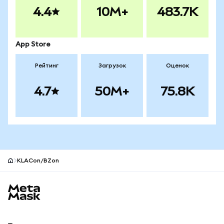
4.4
10M+
483.7K
App Store
Рейтинг
Загрузок
Оценок
4.7
50M+
75.8K
KLACon/BZon
Нижний колонтитул сайта MetaMask