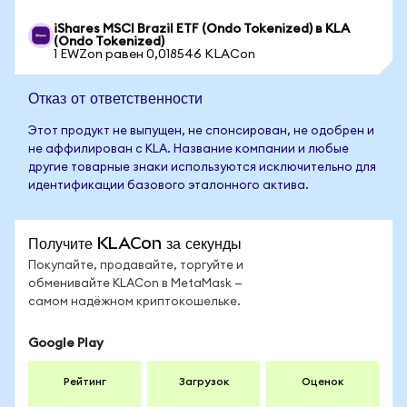
iShares MSCI Brazil ETF (Ondo Tokenized) в KLA
(Ondo Tokenized)
1 EWZon равен 0,018546 KLACon
Отказ от ответственности
Этот продукт не выпущен, не спонсирован, не одобрен и
не аффилирован с KLA. Название компании и любые
другие товарные знаки используются исключительно для
идентификации базового эталонного актива.
Получите KLACon за секунды
Покупайте, продавайте, торгуйте и
обменивайте KLACon в MetaMask —
самом надёжном криптокошельке.
Google Play
Рейтинг
Загрузок
Оценок